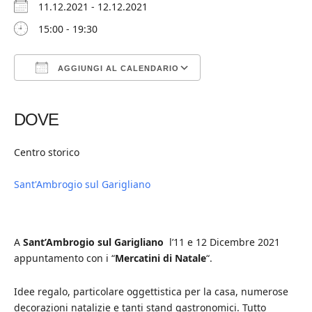
11.12.2021 - 12.12.2021
15:00 - 19:30
AGGIUNGI AL CALENDARIO
Download ICS
Google Calendar
iCalendar
Office 365
Outlook Live
DOVE
Centro storico
Sant'Ambrogio sul Garigliano
A
Sant’Ambrogio sul Garigliano
l’11 e 12 Dicembre 2021
appuntamento con i “
Mercatini di Natale
“.
Idee regalo, particolare oggettistica per la casa, numerose
decorazioni natalizie e tanti stand gastronomici. Tutto