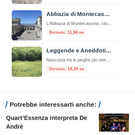
Abbazia di Montecassino
L’Abbazia di Montecassino, situata a Cassino (FR), è una delle abbazie più antiche e importanti del mondo. La sua storia è ricca e affonda le radici nell’antichità. Nel corso dei secoli, Montecassino fu distrutta e ricostruita più volte. Fu distrutta dai Longobardi nel 577, dai Saraceni nel 883 e dai Normanni nel 1349. La distruzione […]
Distanza: 11,96 km
Leggende e Aneddoti di Fossa Juanna
Nascosta tra le pieghe più remote dei Monti Aurunci, alle falde del Monte Petrella, si apre una conca tanto perfetta da sembrare artificiale, un anfiteatro naturale celato agli occhi degli escursionisti distratti. È Fossa Juanna (o Joanna), una vasta dolina carsica a oltre 1300 metri di quota, un cerchio di prato del diametro di oltre […]
Distanza: 18,35 km
Potrebbe interessarti anche:
Quart’Essenza interpreta De
Andrè