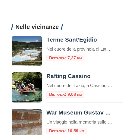
Nelle vicinanze
Terme Sant’Egidio
Nel cuore della provincia di Latina, nella suggestiva località di Suio Terme (comune di Castelforte), si trovano le prestigiose Terme di Sant’Egidio, una delle destinazioni termali più apprezzate del Lazio. Immerse in un contesto naturale unico, queste terme rappresentano un perfetto connubio tra benessere, tradizione termale e bellezza paesaggistica. Un Paradiso Naturale sul Fiume Garigliano […]
Distanza: 7,37 km
Rafting Cassino
Nel cuore del Lazio, a Cassino, Adventureland offre un’esperienza di rafting unica lungo il fiume Gari. Questo parco avventura, tra i più moderni del Centro Italia, propone attività all’aria aperta per tutte le età, combinando sport, natura e divertimento. Il Fiume Gari: Natura e Avventura Il fiume Gari, con le sue acque cristalline e un […]
Distanza: 9,08 km
War Museum Gustav Line Garigliano Front
Un viaggio nella memoria sulle rive del Garigliano Nel cuore della provincia di Latina, immerso tra le colline che videro alcuni dei combattimenti più duri della Seconda Guerra Mondiale in Italia, sorge il War Museum Gustav Line – Garigliano Front, un piccolo ma prezioso museo storico dedicato alla memoria della Linea Gustav e ai tragici […]
Distanza: 10,59 km