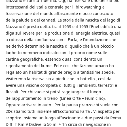
Nazzano e Torrita Tiberina. Oggi la riserva è uno dei siti più
interessanti dell’Italia centrale per il birdwatching e
l’osservazione del mondo affascinante e poco conosciuto
della palude e dei canneti. La storia della nascita del lago di
Nazzano è presto detta: tra il 1953 e il 1955 l’Enel edificò una
diga sul Tevere per la produzione di energia elettrica, quasi
a ridosso della confluenza con il Farfa, e l’inondazione che
ne derivò determinò la nascita di quello che è un piccolo
laghetto nemmeno indicato con il proprio nome sulle
cartine geografiche, essendo quasi considerato un
rigonfiamento del fiume. Ed è così che l’azione umana ha
regalato un habitat di grande pregio a tantissime specie.
Visiteremo la riserva sia a piedi che in battello , così da
avere una visione completa di tutti gli ambienti, terrestri e
fluviali. Per chi vuole si potrà raggiungere il luogo
dell’appuntamento in treno (Linea Orte – Fiumicino).
Oppure arrivare in auto . Per la pausa pranzo chi vuole con
20€ stiamo tutti insieme all’Ecoturismo Farfa . Vi aspetto per
scoprire insieme un luogo affascinante a due passi da Roma
Diff. T Km 9 Dislivello 50 m + 1h circa di navigazione in