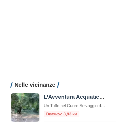
Nelle vicinanze
L’Avventura Acquatica de “I 30 Guadi sul Farfa”
Un Tuffo nel Cuore Selvaggio della Sabina Un’escursione che è un’immersione totale nella natura, un percorso avventuroso con i piedi costantemente a mollo nelle acque limpide di uno dei fiumi più affascinanti del Lazio. L’itinerario conosciuto come “I 30 Guadi sul Farfa” (o, più propriamente, “dei 30 Guadi”) offre un’esperienza unica e rigenerante, snodandosi da […]
Distanza: 3,93 km