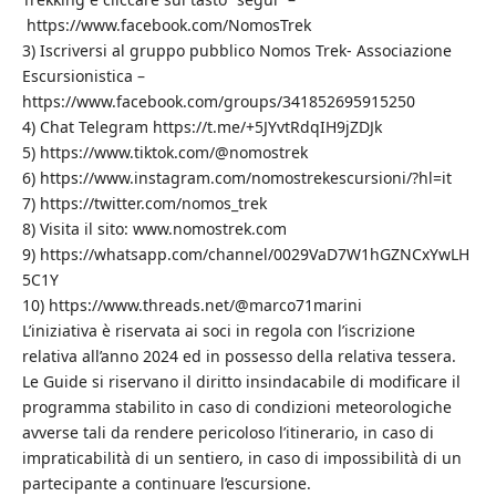
https://www.facebook.com/NomosTrek
3) Iscriversi al gruppo pubblico Nomos Trek- Associazione
Escursionistica –
https://www.facebook.com/groups/341852695915250
4) Chat Telegram https://t.me/+5JYvtRdqIH9jZDJk
5) https://www.tiktok.com/@nomostrek
6) https://www.instagram.com/nomostrekescursioni/?hl=it
7) https://twitter.com/nomos_trek
8) Visita il sito: www.nomostrek.com
9) https://whatsapp.com/channel/0029VaD7W1hGZNCxYwLH
5C1Y
10) https://www.threads.net/@marco71marini
L’iniziativa è riservata ai soci in regola con l’iscrizione
relativa all’anno 2024 ed in possesso della relativa tessera.
Le Guide si riservano il diritto insindacabile di modificare il
programma stabilito in caso di condizioni meteorologiche
avverse tali da rendere pericoloso l’itinerario, in caso di
impraticabilità di un sentiero, in caso di impossibilità di un
partecipante a continuare l’escursione.