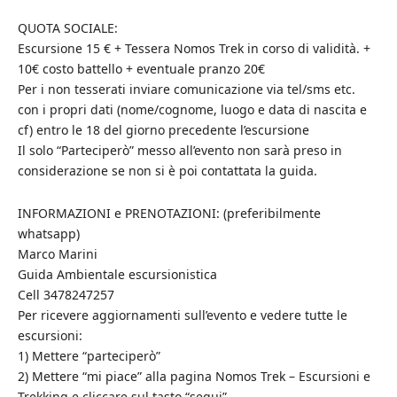
QUOTA SOCIALE:
Escursione 15 € + Tessera Nomos Trek in corso di validità. +
10€ costo battello + eventuale pranzo 20€
Per i non tesserati inviare comunicazione via tel/sms etc.
con i propri dati (nome/cognome, luogo e data di nascita e
cf) entro le 18 del giorno precedente l’escursione
Il solo “Parteciperò” messo all’evento non sarà preso in
considerazione se non si è poi contattata la guida.
INFORMAZIONI e PRENOTAZIONI: (preferibilmente
whatsapp)
Marco Marini
Guida Ambientale escursionistica
Cell 3478247257
Per ricevere aggiornamenti sull’evento e vedere tutte le
escursioni:
1) Mettere “parteciperò”
2) Mettere “mi piace” alla pagina Nomos Trek – Escursioni e
Trekking e cliccare sul tasto “segui” –