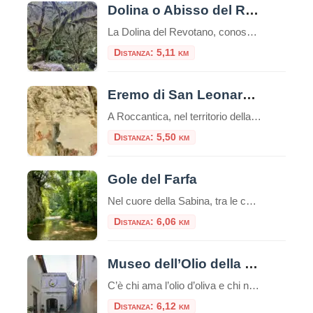
Dolina o Abisso del Revotano
La Dolina del Revotano, conosciuta anche come Abisso del Revotano, è una delle più spettacolari formazioni carsiche dell’Italia centrale, situata nei pressi del borgo medievale di Roccantica, in provincia di Rieti, nel cuore dei Monti Sabini. Un colosso carsico nel cuore del Lazio Il Revotano è una dolina di dimensioni eccezionali: larga circa 250–300 metri […]
Distanza: 5,11 km
Eremo di San Leonardo di Roccantica
A Roccantica, nel territorio della Sabina, troviamo, disperso tra le montagne, un piccolo eremo rupestre risalente all’VIII-IX secolo, l’Eremo di San Leonardo di Roccantica.L’eremo, molto probabilmente, fu realizzato da un seguace di Leonardo da Noblac. La sua storia è in gran parte sconosciuta e non è stata documentata fino a poco tempo fa, ma si […]
Distanza: 5,50 km
Gole del Farfa
Nel cuore della Sabina, tra le colline verdi del Lazio, si nasconde un piccolo gioiello naturale: le Gole del Farfa. Questo angolo incontaminato, scavato nel tempo dall’omonimo fiume, rappresenta una delle mete più affascinanti per gli amanti della natura, del trekking e dell’avventura. Un Paesaggio Suggestivo Le Gole del Farfa si trovano all’interno della Riserva […]
Distanza: 6,06 km
Museo dell’Olio della Sabina
C’è chi ama l’olio d’oliva e chi non ne può fare a meno. Per tutti loro, c’è un posto speciale in cui andare: il Museo dell’Olio della Sabina. Immaginatevi un luogo antico, in cui gli antichi mestieri vengono ancora praticati con orgoglio. Un luogo dove si può apprendere la storia e la cultura di una […]
Distanza: 6,12 km