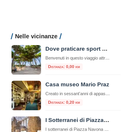
Nelle vicinanze
Dove praticare sport a Roma: consigli utili e attività da svolgere nella capitale
Benvenuti in questo viaggio attraverso le migliori opportunità per praticare sport nella vivace e storica città di Roma. La Capitale italiana non è solo un tesoro di arte, cultura e gastronomia, ma offre anche numerose possibilità per mantenere uno stile di vita attivo e sano, oltre che ecologico. Che siate residenti o turisti, appassionati di sport all’aria aperta o alla […]
Distanza: 0,00 km
Casa museo Mario Praz
Creato in sessant'anni di appassionato collezionismo da Mario Praz (Roma 1896-1982) anglista e critico di levatura internazionale, al Casa Museo Mario Praz si presenta come una dimora nobiliare del secolo XIX. Mario Praz - pescatore, scrittore e
Distanza: 0,20 km
I Sotterranei di Piazza Navona
I sotterranei di Piazza Navona sono un complesso di ambienti sotterranei situati sotto la famosa Piazza Navona di Roma, in Italia. Questi sotterranei sono noti come “Stadio di Domiziano” e rappresentano uno dei siti archeologici più importanti della città. Piazza Navona, la più bella piazza barocca di Roma, occupa la pista dell’antico “Stadio di Domiziano”, […]