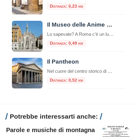
Distanza: 0,23 km
Il Museo delle Anime del Purgatorio
Lo sapevate? A Roma c’è un luogo unico e inquietante: il Museo delle Anime del Purgatorio. Il museo delle anime del Purgatorio è un’esposizione di documenti e testimonianze allestita in un locale adiacente alla sacrestia della piccola chiesa neogotica del Sacro Cuore del Suffragio a Roma. Tali documenti proverebbero l’esistenza del Purgatorio. La chiesa del […]
Distanza: 0,49 km
Il Pantheon
Nel cuore del centro storico di Roma, a pochi passi da Piazza Navona e dalla Fontana di Trevi, sorge uno dei monumenti più straordinari dell’antichità: il Pantheon, capolavoro dell’architettura romana, ancora oggi tra gli edifici meglio conservati dell’intero mondo classico. Breve storia del Pantheon Il nome Pantheon deriva dal greco e significa “tempio di tutti […]
Distanza: 0,52 km
Potrebbe interessarti anche:
Parole e musiche di montagna