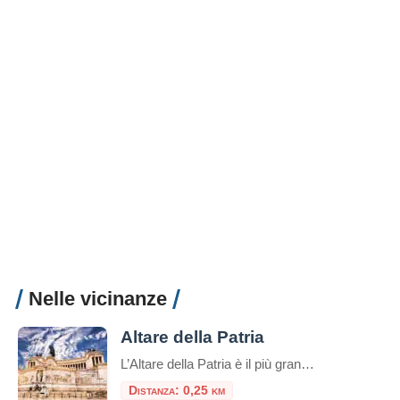
Nelle vicinanze
Altare della Patria
L’Altare della Patria è il più grande monumento nazionale d’Italia ed è stato inaugurato dal re Vittorio Emanuele III durante il 50° anniversario dell’Unità d’Italia all’Esposizione Universale del 4 giugno 1911. Il monumento era originariamente progettato per commemorare il re Vittorio Emanuele II di Savoia. Fu il primo re d’Italia ed era conosciuto come il ‘Re […]
Distanza: 0,25 km