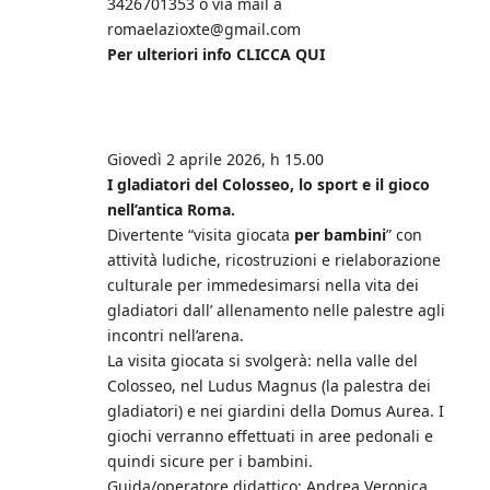
3426701353 o via mail a
romaelazioxte@gmail.com
Per ulteriori info CLICCA QUI
Giovedì 2 aprile 2026, h 15.00
I gladiatori del Colosseo, lo sport e il gioco
nell’antica Roma.
Divertente “visita giocata
per bambini
” con
attività ludiche, ricostruzioni e rielaborazione
culturale per immedesimarsi nella vita dei
gladiatori dall’ allenamento nelle palestre agli
incontri nell’arena.
La visita giocata si svolgerà: nella valle del
Colosseo, nel Ludus Magnus (la palestra dei
gladiatori) e nei giardini della Domus Aurea. I
giochi verranno effettuati in aree pedonali e
quindi sicure per i bambini.
Guida/operatore didattico: Andrea Veronica