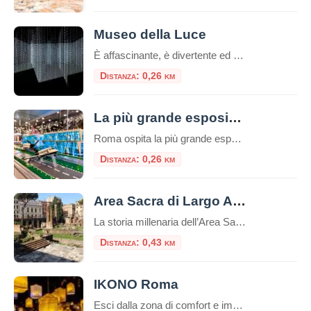
Museo della Luce
È affascinante, è divertente ed è sicuramente sorprendente. Benvenuti nel palazzo storico ricco di affascinanti installazioni luminose, illusioni avvincenti e un’atmosfera meravigliosa! L’esposizione del museo si sviluppa in uno spazio di 1000 m2 dove le installazioni luminose incontrano le invenzioni scientifiche e artistiche: l’arte della luce e l’ottica vengono esposte insieme a scoperte che hanno […]
Distanza: 0,26 km
La più grande esposizione europea di mattoncini LEGO®
Roma ospita la più grande esposizione europea di modelli realizzati con i celebri mattoncini LEGO®, un evento unico e spettacolare nel cuore del centro storico, a due passi da Piazza Venezia. Un’esposizione inedita Tutti i modelli in mostra sono inediti e mai presentati prima. Oltre 100 diorami e migliaia di costruzioni, per un totale di […]
Distanza: 0,26 km
Area Sacra di Largo Argentina
La storia millenaria dell’Area Sacra di Largo Argentina, dal 20 giugno, si offre al pubblico con un nuovo percorso che per la prima volta consente di accedere al sito e visitarlo in modo sistematico, leggendone le fasi di vita dall’età repubblicana attraverso l’epoca imperiale e medievale, fino alla riscoperta avvenuta nel secolo scorso con le demolizioni […]
Distanza: 0,43 km
IKONO Roma
Esci dalla zona di comfort e immergiti in un’esperienza unica che non dimenticherai mai! IKONO è la nuova esperienza immersiva a pochi passi dal Pantheon. Un emozionante e indimenticabile percorso di circa un’ora attraverso una serie di atmosfere coinvolgenti che scateneranno la vostra creatività interiore per creare ricordi unici.Durante la visita, interagirai con più di […]