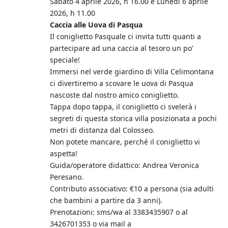
Sabato 4 aprile 2026, h 16.00 e Lunedì 6 aprile
2026, h 11.00
Caccia alle Uova di Pasqua
Il coniglietto Pasquale ci invita tutti quanti a
partecipare ad una caccia al tesoro un po’
speciale!
Immersi nel verde giardino di Villa Celimontana
ci divertiremo a scovare le uova di Pasqua
nascoste dal nostro amico coniglietto.
Tappa dopo tappa, il coniglietto ci svelerà i
segreti di questa storica villa posizionata a pochi
metri di distanza dal Colosseo.
Non potete mancare, perché il coniglietto vi
aspetta!
Guida/operatore didattico: Andrea Veronica
Peresano.
Contributo associativo: €10 a persona (sia adulti
che bambini a partire da 3 anni).
Prenotazioni: sms/wa al 3383435907 o al
3426701353 o via mail a