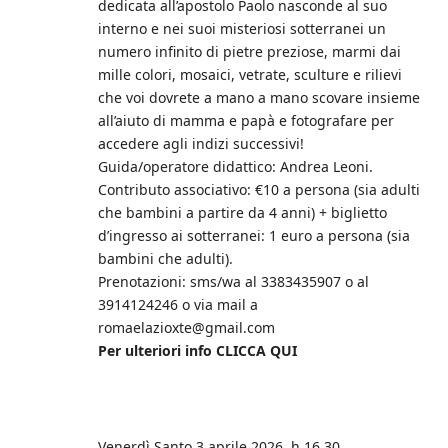
dedicata all’apostolo Paolo nasconde al suo
interno e nei suoi misteriosi sotterranei un
numero infinito di pietre preziose, marmi dai
mille colori, mosaici, vetrate, sculture e rilievi
che voi dovrete a mano a mano scovare insieme
all’aiuto di mamma e papà e fotografare per
accedere agli indizi successivi!
Guida/operatore didattico: Andrea Leoni.
Contributo associativo: €10 a persona (sia adulti
che bambini a partire da 4 anni) + biglietto
d’ingresso ai sotterranei: 1 euro a persona (sia
bambini che adulti).
Prenotazioni: sms/wa al 3383435907 o al
3914124246 o via mail a
romaelazioxte@gmail.com
Per ulteriori info CLICCA QUI
Venerdì Santo 3 aprile 2026, h 16.30