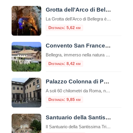
Grotta dell’Arco di Bellegra
La Grotta dell’Arco di Bellegra è una delle grotte più interessanti e famose della provincia di Roma.Si trova nei pressi di Bellegra, un paesino della Sabina a circa 70 chilometri dalla capitale.La grotta è uno dei luoghi più antichi della regione, risalente a circa 200.000 anni fa. Sono denominate Grotte dell’Arco per via dall’arco naturale […]
Distanza: 5,62 km
Convento San Francesco a Bellegra
Bellegra, immerso nella natura della campagna romana. Qui fece una sosta San Francesco nell’anno 1223, mentre era diretto all’Abbazia di Subiaco. Francesco restò colpito dalla cornice suggestiva nella quale era immerso il luogo dove converti i tre ladroni trovate le sepolture nel restauro dei interni della Chiesa nel 1970. Incastonato nel verde dei castagni e […]
Distanza: 8,42 km
Palazzo Colonna di Paliano
A soli 60 chilometri da Roma, nel suggestivo borgo di Paliano, sorge uno dei tesori meno conosciuti ma più affascinanti del patrimonio storico italiano: Palazzo Colonna. Questa dimora seicentesca rappresenta da oltre quattro secoli la residenza di campagna del ramo principale della nobile famiglia Colonna, una delle più antiche e influenti casate romane. Affacciato sulla […]
Distanza: 9,85 km
Santuario della Santissima Trinità di Vallepietra
Il Santuario della Santissima Trinità di Vallepietra è uno dei luoghi di culto più suggestivi e spiritualmente intensi del Lazio, incastonato tra le maestose pareti rocciose dei Monti Simbruini, al confine tra Lazio e Abruzzo.​ Un Santuario tra le Rocce Situato a 1.373 metri di altitudine, il santuario sorge su un terrazzamento naturale alla base […]