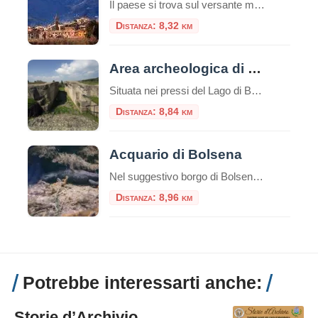
Il paese si trova sul versante meridionale dei monti Affiliani, in posizione dominante rispetto alla valle dove scorre l’Aniene. Mentre la parte storica del paese si trova a 684 metri, le nuove costruzioni si stanno sviluppando più in basso, lungo le dorsali del monte. Storia Un tratto di muro in opera poligonale sembra attestare la […]
Distanza: 8,32 km
Area archeologica di Volsinii
Situata nei pressi del Lago di Bolsena, l’area archeologica di Volsinii rappresenta una delle più affascinanti testimonianze della civiltà etrusca e del successivo periodo romano. L’antica città di Volsinii, nota anche come Volsinii Veteres, fu un importante centro etrusco e un fulcro culturale e politico dell’Etruria, prima di essere conquistata e rifondata dai Romani nel […]
Distanza: 8,84 km
Acquario di Bolsena
Nel suggestivo borgo di Bolsena, sulle sponde dell’omonimo lago vulcanico, si nasconde una delle attrazioni più affascinanti e uniche della Tuscia: l’Acquario di Bolsena. Questa moderna struttura museale, inaugurata nel maggio 2011, offre ai visitatori un’esperienza immersiva nel mondo delle acque interne del territorio laziale, in una cornice storica di eccezionale bellezza. Una Location Unica: […]
Distanza: 8,96 km
Potrebbe interessarti anche:
Storie d’Archivio