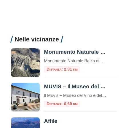
Nelle vicinanze
Monumento Naturale Balza di Seppie
Monumento Naturale Balza di Seppie nel Comune di Lubriano (VT), una terrazza naturale panoramica che domina la Valle dei Calanchi tra il lago di Bolsena e il Tevere. Istituzione: dichiarata Monumento Naturale dalla Regione Lazio il 3 ottobre 2016 con D.P.R.L. n. 194, è gestita dal Comune di Lubriano. Estensione: occupa circa 1,26 ettari, con un […]
Distanza: 2,31 km
MUVIS – Il Museo del vino
Il Muvis – Museo del Vino e delle Scienze Agroalimentari è un’istituzione dedicata alla promozione e alla valorizzazione del vino e delle scienze agroalimentari. Situato a Castiglione in Teverina, vicino a Viterbo, il Muvis è il più grande museo del vino d’Italia con 2000 m² di spazi espositivi,, offrendo un’ampia gamma di esperienze educative e sensoriali per […]
Distanza: 6,69 km
Affile