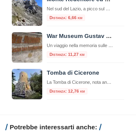
Nel sud del Lazio, a picco sul Golfo di Gaeta, si erge il Monte Redentore, una delle cime più suggestive e panoramiche dei Monti Aurunci. A 1252 metri di altitudine, questa montagna, che in realtà è una spalla del più imponente Monte Altino, offre un’esperienza indimenticabile che unisce trekking, spiritualità e paesaggi mozzafiato, rendendola una […]
Distanza: 6,66 km
War Museum Gustav Line Garigliano Front
Un viaggio nella memoria sulle rive del Garigliano Nel cuore della provincia di Latina, immerso tra le colline che videro alcuni dei combattimenti più duri della Seconda Guerra Mondiale in Italia, sorge il War Museum Gustav Line – Garigliano Front, un piccolo ma prezioso museo storico dedicato alla memoria della Linea Gustav e ai tragici […]
Distanza: 11,27 km
Tomba di Cicerone
La Tomba di Cicerone, nota anche come Mausoleo di Cicerone o Sepolcro di Cicerone in italiano, è il luogo di sepoltura del famoso oratore e filosofo romano Marco Tullio Cicerone.Cicerone è noto per essere stato uno degli oratori più influenti della Roma antica e una figura di spicco nella politica romana durante gli ultimi anni […]
Distanza: 12,76 km
Potrebbe interessarti anche: