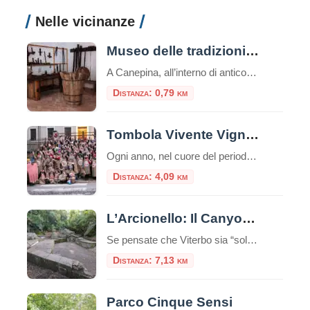
Nelle vicinanze
Museo delle tradizioni popolari di Canepina
A Canepina, all’interno di antico convento dei frati Carmelitani del Seicento è allestito il Museo delle Tradizioni Popolari di Canepina. Il convento, di proprietà del comune, conserva affreschi databili a partire dal 1600 che furono rinvenuti nel primo allestimento del museo. L’intero ciclo di pitture murali, che ornano le lunette e i pennacchi del chiostro, […]
Distanza: 0,79 km
Tombola Vivente Vignanellese: Tradizione, Spettacolo e Comunità
Ogni anno, nel cuore del periodo natalizio, la storica Piazza della Repubblica di Vignanello (Viterbo) si trasforma in un palcoscenico a cielo aperto per ospitare un evento unico nel suo genere: la Tombola Vivente Vignanellese (TVV). Non una semplice estrazione, ma una vera e propria rappresentazione teatrale in cui i 90 numeri della tombola prendono […]
Distanza: 4,09 km
L’Arcionello: Il Canyon Segreto alle Porte di Viterbo
Se pensate che Viterbo sia “solo” il Palazzo dei Papi e le terme, preparatevi a una sorpresa. A pochi passi dalle mura medievali della città, un cuneo di verde selvaggio si insinua verso il cuore della Tuscia: è la Riserva Naturale Regionale della Valle dell’Arcionello. Per un turista, scoprire l’Arcionello è come trovare un passaggio […]
Distanza: 7,13 km
Parco Cinque Sensi