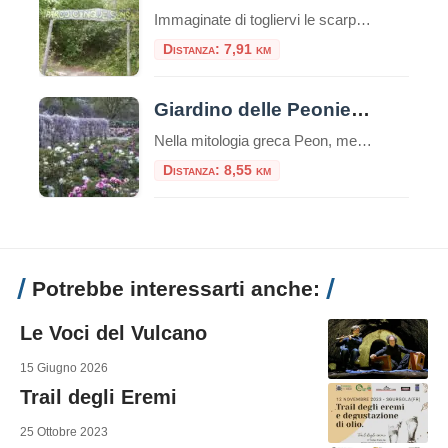
Immaginate di togliervi le scarpe, abbandonare per qualche ora lo smartphone e immergervi completamente nella natura, riscoprendo il mondo attraverso il tatto, l’udito, l’olfatto, la vista e persino il gusto. Non è la descrizione di un sogno, ma l’esperienza reale che vi attende al Parco Cinque Sensi di Vitorchiano, un’oasi unica nel cuore della Tuscia […]
Distanza: 7,91 km
Giardino delle Peonie – Centro Botanico Moutan
Nella mitologia greca Peon, medico degli dei e allievo di Esculapio, curò Plutone da una ferita usando proprio radici di peonia. Il dio, per ringraziarlo, donò a Peon l’immortalità trasformandolo in un fiore: la peonia. Il Centro Botanico Moutan Il giardino del Centro Botanico Moutan è rinomato per la sua collezione di peonie di origine […]
Distanza: 8,55 km
Potrebbe interessarti anche:
Le Voci del Vulcano
15 Giugno 2026
Trail degli Eremi
25 Ottobre 2023