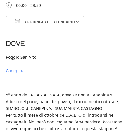
00:00 - 23:59
AGGIUNGI AL CALENDARIO
Download ICS
Google Calendar
iCalendar
Office 365
Outlook Live
DOVE
Poggio San Vito
Canepina
5° anno de LA CASTAGNATA, dove se non a Canepina?!
Albero del pane, pane dei poveri, il monumento naturale,
SIMBOLO di CANEPINA.. SUA MAESTA CASTAGNO!
Per tutto il mese di ottobre c’è DIVIETO di introdursi nei
castagneti. Noi però non vogliamo farvi perdere l’occasione
di vivere quello che ci offre la natura in questa stagione!