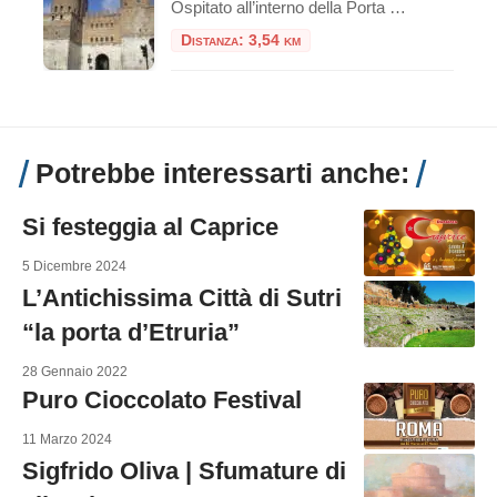
Ospitato all’interno della Porta San Sebastiano delle mura Aureliane, il Museo delle Mura è stato realizzato nel 1990 ed offre ai visitatori un itinerario didattico che ripercorre la storia delle fortificazioni della città, dall’età regia e re
Distanza: 3,54 km
Potrebbe interessarti anche:
Si festeggia al Caprice
5 Dicembre 2024
L’Antichissima Città di Sutri
“la porta d’Etruria”
28 Gennaio 2022
Puro Cioccolato Festival
11 Marzo 2024
Sigfrido Oliva | Sfumature di