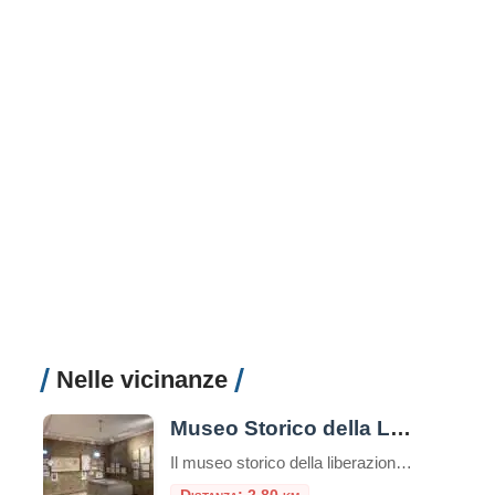
Nelle vicinanze
Museo Storico della Liberazione
Il museo storico della liberazione a Roma è un luogo di memoria e testimonianza della lotta per la libertà e la democrazia durante il periodo dell’occupazione nazista nella capitale italiana. Questa struttura è stata inaugurata nel 1955 e si trova nel cuore del quartiere Esquilino, nel centro storico della città. Appena entrati nel museo, ci […]