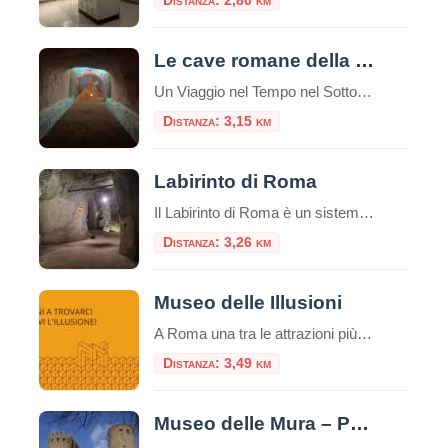
Distanza: 2,80 km
Le cave romane della Caffarella
Un Viaggio nel Tempo nel Sottosuolo di Roma Nel cuore pulsante di Roma, celato all’interno della splendida cornice naturale del Parco Regionale dell’Appia Antica, si nasconde un tesoro di storia e mistero: le Cave Romane della Caffarella. Questo affascinante complesso ipogeo offre un’esperienza di viaggio unica, portando i visitatori a esplorare un mondo sotterraneo che […]
Distanza: 3,15 km
Labirinto di Roma
Il Labirinto di Roma è un sistema di gallerie sotterranee che si estende per circa 5 km, di cui 1,5 km sono accessibili al pubblico tramite visite guidate a piedi o in bicicletta. Queste gallerie furono originariamente scavate a partire dal I secolo d.C. per l’estrazione di materiali da costruzione, come la pozzolana, utilizzati nella […]
Distanza: 3,26 km
Museo delle Illusioni
A Roma una tra le attrazioni più insolite, divertenti e interessanti del mondo: il Museo delle Illusioni. Dal 12 novembre la venue internazionale sarà aperta al pubblico della capitale, in via Merulana 17. Roma è infatti la 38° città nel mondo – la seconda in Italia dopo Milano – ad avere una sede del museo interattivo […]
Distanza: 3,49 km
Museo delle Mura – Porta San Sebastiano