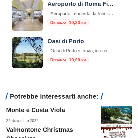
Aeroporto di Roma Fiumicino: esposte tre sculture etrusche di inestimabile valore
L’Aeroporto Leonardo da Vinci di Fiumicino aggiunge un nuovo tassello al suo percorso di valorizzazione culturale con l’inaugurazione dell’esposizione “Etruschi per l’eternità”, una mostra che celebra la raffinatezza della civiltà etrusca attraverso tre sculture provenienti dalle collezioni del Museo Nazionale Etrusco di Villa Giulia. Questo progetto rappresenta una straordinaria opportunità per migliaia di passeggeri, che possono immergersi […]
Distanza: 10,23 km
Oasi di Porto
L’Oasi di Porto si trova, in una suggestiva cornice naturale, alla foce del Tevere, nei pressi di Fiumicino e si estende intorno all’antico Porto di Traiano, costruito nel II secolo d.C. sul preesistente Porto di Claudio. L’elemento caratterizzante è il lago, l’antico bacino portuale fatto costruire dall’imperatore Traiano (98 – 117 d.C.), in sostituzione del […]
Distanza: 10,90 km
Potrebbe interessarti anche:
Monte e Costa Viola
22 Novembre 2022
Valmontone Christmas