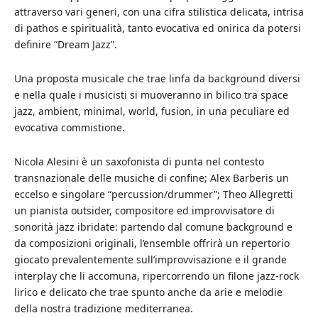
attraverso vari generi, con una cifra stilistica delicata, intrisa
di pathos e spiritualità, tanto evocativa ed onirica da potersi
definire “Dream Jazz”.
Una proposta musicale che trae linfa da background diversi
e nella quale i musicisti si muoveranno in bilico tra space
jazz, ambient, minimal, world, fusion, in una peculiare ed
evocativa commistione.
Nicola Alesini è un saxofonista di punta nel contesto
transnazionale delle musiche di confine; Alex Barberis un
eccelso e singolare “percussion/drummer”; Theo Allegretti
un pianista outsider, compositore ed improvvisatore di
sonorità jazz ibridate: partendo dal comune background e
da composizioni originali, l’ensemble offrirà un repertorio
giocato prevalentemente sull’improvvisazione e il grande
interplay che li accomuna, ripercorrendo un filone jazz-rock
lirico e delicato che trae spunto anche da arie e melodie
della nostra tradizione mediterranea.