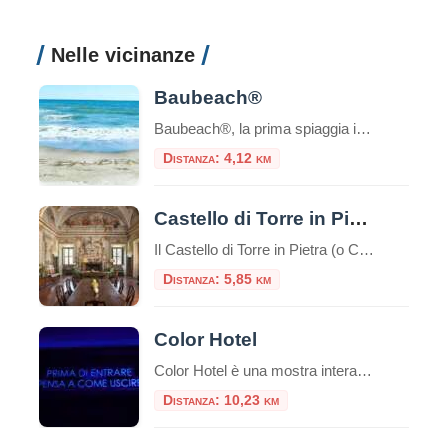
Nelle vicinanze
Baubeach®
Baubeach®, la prima spiaggia in Italia per cani liberi e felici, a Maccarese, Comune di Fiumicino, è aperta e attende i suoi amati Soci. Il momento migliore dell’anno per godere della elioterapia è proprio questo, quindi l’Associazione Baubeach Village ha affrettato tutte le pratiche di ricomposizione della struttura, che ogni anno viene totalmente smontata dal […]
Distanza: 4,12 km
Castello di Torre in Pietra
Il Castello di Torre in Pietra (o Castello Falconieri) è un antico castello situato nella regione del Lazio, in Italia. Si trova a circa 30 chilometri a nord-ovest di Roma, vicino al comune di Fiumicino. Il castello prende il nome dalla torre di difesa in pietra, che è l’elemento principale dell’edificio. La sua costruzione risale […]
Distanza: 5,85 km
Color Hotel
Color Hotel è una mostra interattiva permanente composta da 11 sale tematiche che prende le sembianze di un hotel incantevole! Una sorprendente area interattiva permanente dedicata al gioco e al puro divertimento. E’ ospitato negli spazi di The Wow Side Shopping Centre (ex Parco Leonardo) a Fiumicino. Al confine tra realtà e sogno, questo spazio di 4.000 mq, custodisce al suo interno incredibili sorprese […]
Distanza: 10,23 km