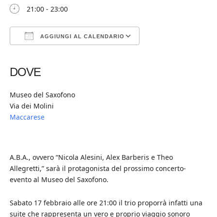
21:00 - 23:00
AGGIUNGI AL CALENDARIO
Download ICS
Google Calendar
iCalendar
Office 365
Outlook Live
DOVE
Museo del Saxofono
Via dei Molini
Maccarese
A.B.A., ovvero “Nicola Alesini, Alex Barberis e Theo
Allegretti,” sarà il protagonista del prossimo concerto-
evento al Museo del Saxofono.
Sabato 17 febbraio alle ore 21:00 il trio proporrà infatti una
suite che rappresenta un vero e proprio viaggio sonoro