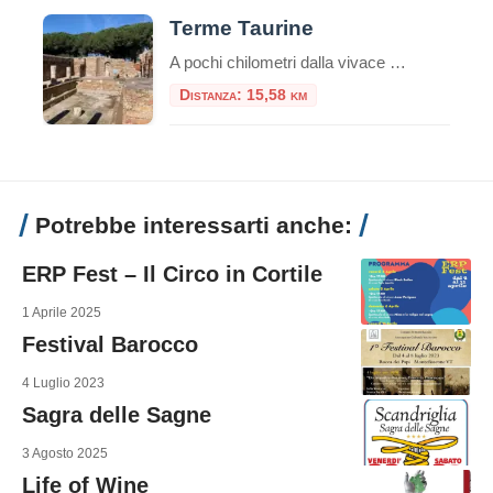
Terme Taurine
A pochi chilometri dalla vivace città portuale di Civitavecchia, su una verdeggiante collina che domina il Tirreno, sorge uno dei complessi termali romani più affascinanti e meglio conservati dell’Etruria meridionale: l’Area Archeologica delle Terme Taurine, conosciute anche come Terme di Traiano. Questo sito non è solo un complesso di antiche rovine, ma una vera e […]
Distanza: 15,58 km
Potrebbe interessarti anche:
ERP Fest – Il Circo in Cortile
1 Aprile 2025
Festival Barocco
4 Luglio 2023
Sagra delle Sagne
3 Agosto 2025
Life of Wine