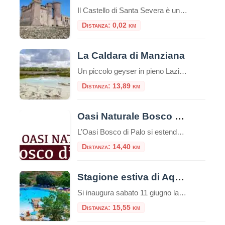
Il Castello di Santa Severa è un’imponente struttura situata lungo la costa tirrenica dell’Italia, nel comune di Santa Marinella, nella regione del Lazio. Questo castello medievale è noto per la sua posizione panoramica sul mare e la sua storia ricca di avvenimenti. Ecco alcuni punti salienti riguardo al Castello di Santa Severa: Il Castello deve […]
Distanza: 0,02 km
La Caldara di Manziana
Un piccolo geyser in pieno Lazio La “callara” è il nome che viene dato, nel dialetto di queste zone a nord di Roma, alla Caldara di Manziana. Terra vulcanica, come ci ricordano anche le vicine solfatare della Macchia Grande e di Monterano e terra dell’antico vulcano Sabatino di cui restano testimonianza le terme di Stigliano, […]
Distanza: 13,89 km
Oasi Naturale Bosco di Palo
L’Oasi Bosco di Palo si estende per circa 120 ettari nel comune di Ladispoli, in provincia di Roma, a pochi passi dal Mar Tirreno. È un raro esempio di bosco planiziale costiero che conserva ancora le caratteristiche originarie della vegetazione mediterranea, oggi quasi del tutto scomparsa lungo le coste italiane. Storia e tutela Fondata nel […]
Distanza: 14,40 km
Stagione estiva di Aquafelix
Si inaugura sabato 11 giugno la nuova stagione di Aquafelix a Civitavecchia, il più grande Parco aquatico del Centro Italia, tra i 10 più belli nel Paese. Tante le attività in programma per una estate che si annuncia piena di eventi, con particolare attenzione alle famiglie e al divertimento dei bambini. Tra gli appuntamenti in […]
Distanza: 15,55 km