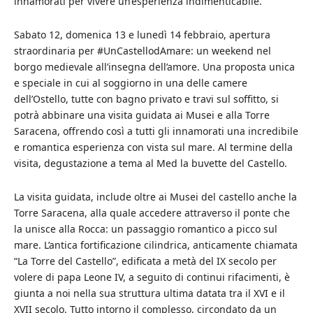
innamorati per vivere un’esperienza indimenticabile.
Sabato 12, domenica 13 e lunedì 14 febbraio, apertura
straordinaria per #UnCastellodAmare: un weekend nel
borgo medievale all’insegna dell’amore. Una proposta unica
e speciale in cui al soggiorno in una delle camere
dell’Ostello, tutte con bagno privato e travi sul soffitto, si
potrà abbinare una visita guidata ai Musei e alla Torre
Saracena, offrendo così a tutti gli innamorati una incredibile
e romantica esperienza con vista sul mare. Al termine della
visita, degustazione a tema al Med la buvette del Castello.
La visita guidata, include oltre ai Musei del castello anche la
Torre Saracena, alla quale accedere attraverso il ponte che
la unisce alla Rocca: un passaggio romantico a picco sul
mare. L’antica fortificazione cilindrica, anticamente chiamata
“La Torre del Castello”, edificata a metà del IX secolo per
volere di papa Leone IV, a seguito di continui rifacimenti, è
giunta a noi nella sua struttura ultima datata tra il XVI e il
XVII secolo. Tutto intorno il complesso, circondato da un