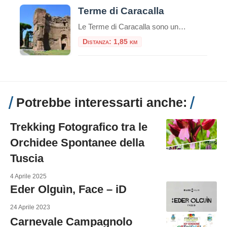
Terme di Caracalla
Le Terme di Caracalla sono uno dei siti archeologici più importanti e impressionanti di Roma, Italia.Queste terme furono costruite durante il regno dell’imperatore romano Caracalla, il cui nome è associato al loro nome.La costruzione delle Terme di Caracalla iniziò nel 212 d.C. e fu completata nel 216 d.C. durante i regni degli imperatori Settimio Severo […]
Distanza: 1,85 km
Potrebbe interessarti anche:
Trekking Fotografico tra le
Orchidee Spontanee della
Tuscia
4 Aprile 2025
Eder Olguìn, Face – iD
24 Aprile 2023
Carnevale Campagnolo