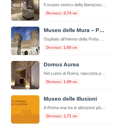
Il museo storico della liberazione a Roma è un luogo di memoria e testimonianza della lotta per la libertà e la democrazia durante il periodo dell’occupazione nazista nella capitale italiana. Questa struttura è stata inaugurata nel 1955 e si trova nel cuore del quartiere Esquilino, nel centro storico della città. Appena entrati nel museo, ci […]
Distanza: 0,74 km
Museo delle Mura – Porta San Sebastiano
Ospitato all’interno della Porta San Sebastiano delle mura Aureliane, il Museo delle Mura è stato realizzato nel 1990 ed offre ai visitatori un itinerario didattico che ripercorre la storia delle fortificazioni della città, dall’età regia e re
Distanza: 1,60 km
Domus Aurea
Nel cuore di Roma, nascosta per secoli sotto le fondamenta di monumenti successivi, giace una delle residenze più stravaganti e controverse mai costruite: la Domus Aurea, la Casa Dorata dell’imperatore Nerone. Più che un palazzo, fu un’utopia personale, un complesso colossale che ridefinì il concetto di lusso imperiale. Oggi, visitarla non è come entrare in […]
Distanza: 1,69 km
Museo delle Illusioni
A Roma una tra le attrazioni più insolite, divertenti e interessanti del mondo: il Museo delle Illusioni. Dal 12 novembre la venue internazionale sarà aperta al pubblico della capitale, in via Merulana 17. Roma è infatti la 38° città nel mondo – la seconda in Italia dopo Milano – ad avere una sede del museo interattivo […]
Distanza: 1,71 km