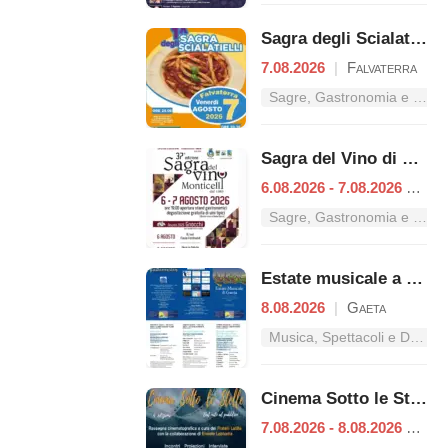
Sagra degli Scialatielli
7.08.2026
|
Falvaterra
Sagre, Gastronomia e Tradizioni nel Lazio
Sagra del Vino di Monticelli
6.08.2026 - 7.08.2026
|
Esp
Sagre, Gastronomia e Tradizioni nel Lazio
Estate musicale a Gaeta
8.08.2026
|
Gaeta
Musica, Spettacoli e Danza nel Lazio
Cinema Sotto le Stelle – Dal mito al pubblico
7.08.2026 - 8.08.2026
|
Fon