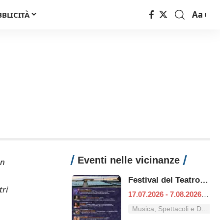
Aa
BBLICITÀ
Font
Resizer
Eventi nelle vicinanze
Un
Festival del Teatro classico
tri
17.07.2026 - 7.08.2026
|
Fo
Musica, Spettacoli e Danza nel Lazio