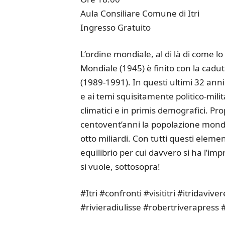
Aula Consiliare Comune di Itri
Ingresso Gratuito
L’ordine mondiale, al di là di come lo
Mondiale (1945) è finito con la cadut
(1989-1991). In questi ultimi 32 ann
e ai temi squisitamente politico-mili
climatici e in primis demografici. Prop
centovent’anni la popolazione mondi
otto miliardi. Con tutti questi elemen
equilibrio per cui davvero si ha l’im
si vuole, sottosopra!
#Itri #confronti #visititri #itridavi
#rivieradiulisse #robertriverapress