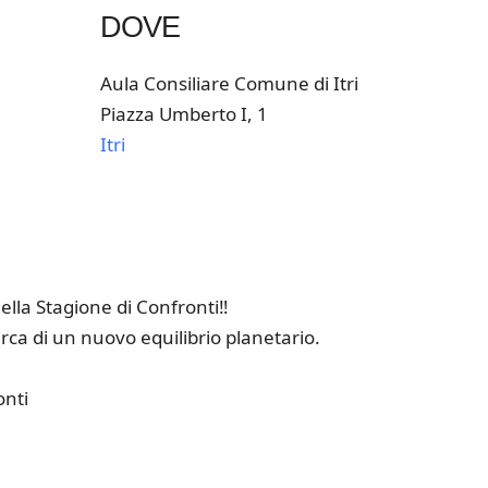
DOVE
Aula Consiliare Comune di Itri
Piazza Umberto I, 1
Itri
k Live
lla Stagione di Confronti‼️
erca di un nuovo equilibrio planetario.
onti