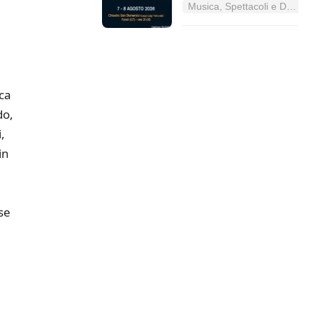
Musica, Spettacoli e Danza nel Lazio
ica
do,
,
in
se