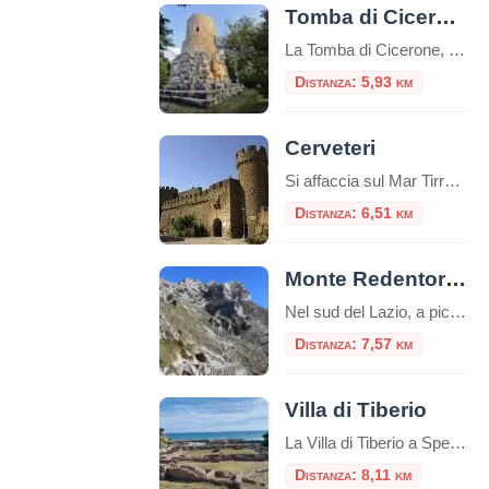
Tomba di Cicerone
La Tomba di Cicerone, nota anche come Mausoleo di Cicerone o Sepolcro di Cicerone in italiano, è il luogo di sepoltura del famoso oratore e filosofo romano Marco Tullio Cicerone.Cicerone è noto per essere stato uno degli oratori più influenti della Roma antica e una figura di spicco nella politica romana durante gli ultimi anni […]
Distanza: 5,93 km
Cerveteri
Si affaccia sul Mar Tirreno e si trova a 42 km di distanza da Roma. Da Cerveteri si accede alla Necropoli etrusca del Sorbo e alla Necropoli etrusca della Banditaccia, una delle necropoli più monumentali del Mar Mediterraneo, dichiarata nel 2004 dal
Distanza: 6,51 km
Monte Redentore ed Eremo di San Michele
Nel sud del Lazio, a picco sul Golfo di Gaeta, si erge il Monte Redentore, una delle cime più suggestive e panoramiche dei Monti Aurunci. A 1252 metri di altitudine, questa montagna, che in realtà è una spalla del più imponente Monte Altino, offre un’esperienza indimenticabile che unisce trekking, spiritualità e paesaggi mozzafiato, rendendola una […]
Distanza: 7,57 km
Villa di Tiberio
La Villa di Tiberio a Sperlonga è uno dei più affascinanti esempi di residenza imperiale romana sulla costa tirrenica. Situata nel comune di Sperlonga, in provincia di Latina, la villa si affaccia sul mare e rappresenta uno squarcio della vita privata dell’imperatore Tiberio. Origini e Struttura della Villa La villa, costruita nel I secolo a.C., […]
Distanza: 8,11 km