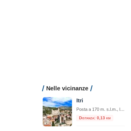
Nelle vicinanze
Itri
Posta a 170 m. s.l.m., la cittadina di Itri sorge in una caratteristica vallata tra le falde occidentali dei monti Aurunci (passo di San Donato), a soli 8 km dalla costa. Castello di Itri Si trova lungo il percorso della via Appia, tra Fondi (co
Distanza: 0,13 km