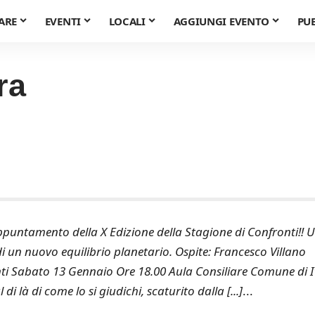
ARE
EVENTI
LOCALI
AGGIUNGI EVENTO
PU
ra
ppuntamento della X Edizione della Stagione di Confronti‼️ 
di un nuovo equilibrio planetario. Ospite: Francesco Villano
i Sabato 13 Gennaio Ore 18.00 Aula Consiliare Comune di I
i là di come lo si giudichi, scaturito dalla [...]
...