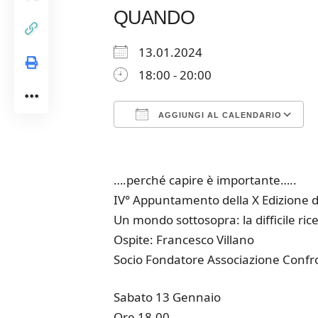
QUANDO
13.01.2024
18:00 - 20:00
AGGIUNGI AL CALENDARIO
Download ICS
Google Calendar
iCalendar
Office 365
Outloo
….perché capire è importante…..
IV° Appuntamento della X Edizione de
Un mondo sottosopra: la difficile ric
Ospite: Francesco Villano
Socio Fondatore Associazione Confr
Sabato 13 Gennaio
Ore 18.00