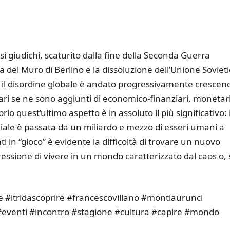
 si giudichi, scaturito dalla fine della Seconda Guerra
a del Muro di Berlino e la dissoluzione dell’Unione Soviet
i il disordine globale è andato progressivamente crescen
tari se ne sono aggiunti di economico-finanziari, monetari
rio quest’ultimo aspetto è in assoluto il più significativo: 
ale è passata da un miliardo e mezzo di esseri umani a
ti in “gioco” è evidente la difficoltà di trovare un nuovo
pressione di vivere in un mondo caratterizzato dal caos o, 
vere #itridascoprire #francescovillano #montiaurunci
 #eventi #incontro #stagione #cultura #capire #mondo