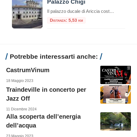
Palazzo Chigi
Il palazzo ducale di Ariccia costituisce un esempio unico di dimora barocca rimasta inalterata nel suo contesto ambientale e nel suo arredamento originario, a documentare il fasto di una delle più grandi casate papali italiane: i Chigi, già proprie
Distanza: 5,53 km
Potrebbe interessarti anche:
CastrumVinum
18 Maggio 2023
Traindeville in concerto per
Jazz Off
11 Dicembre 2024
Alla scoperta dell’energia
dell’acqua
23 Maggio 2023