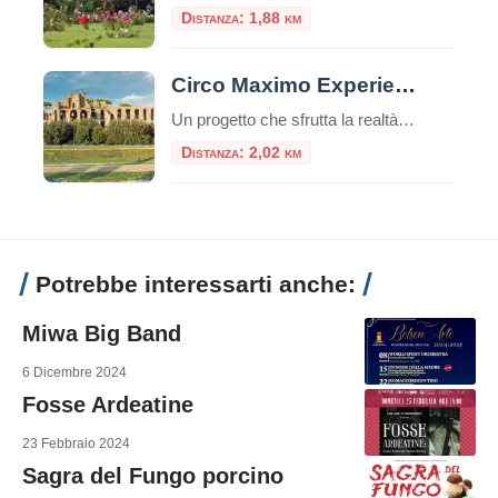
Distanza: 1,88 km
Circo Maximo Experience, l’età imperiale rivive con la realtà virtuale
Un progetto che sfrutta la realtà virtuale e aumentata per trasportare i viaggiatori nel vivo dell’età imperiale: Circo Maximo Experience è una delle proposte più interessanti da trovare nella Capitale, un’occasione per visitare l’area attraversandone le diverse fasi storiche. Ecco come funziona la visita e quali sono i costi. Nuove opportunità per il turismo con […]
Distanza: 2,02 km
Potrebbe interessarti anche:
Miwa Big Band
6 Dicembre 2024
Fosse Ardeatine
23 Febbraio 2024
Sagra del Fungo porcino