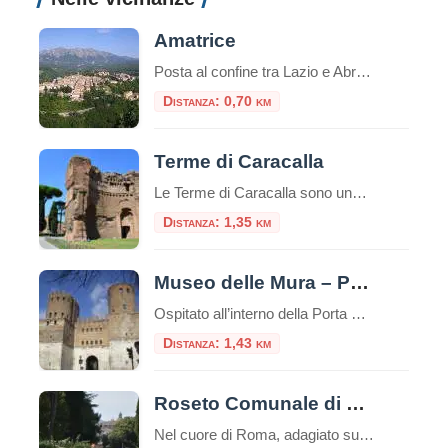
Amatrice
Posta al confine tra Lazio e Abruzzo, si trova Amatrice (955 s.l.m.). Il territorio si articola in un altipiano centrale, tra i 900 e i 1000 metri, ospitante il lago Scandarello e le numerose frazioni che le fanno da contorno.
Distanza: 0,70 km
Terme di Caracalla
Le Terme di Caracalla sono uno dei siti archeologici più importanti e impressionanti di Roma, Italia.Queste terme furono costruite durante il regno dell’imperatore romano Caracalla, il cui nome è associato al loro nome.La costruzione delle Terme di Caracalla iniziò nel 212 d.C. e fu completata nel 216 d.C. durante i regni degli imperatori Settimio Severo […]
Distanza: 1,35 km
Museo delle Mura – Porta San Sebastiano
Ospitato all’interno della Porta San Sebastiano delle mura Aureliane, il Museo delle Mura è stato realizzato nel 1990 ed offre ai visitatori un itinerario didattico che ripercorre la storia delle fortificazioni della città, dall’età regia e re
Distanza: 1,43 km
Roseto Comunale di Roma
Nel cuore di Roma, adagiato sulle dolci pendici del colle Aventino, si nasconde un gioiello di rara bellezza: il Roseto Comunale. Lontano dal trambusto del centro, questo incantevole giardino offre una vista mozzafiato che spazia dal Circo Massimo ai resti del Palatino, regalando un’esperienza sensoriale unica tra i profumi e i colori di oltre mille […]