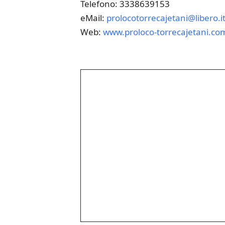
Telefono: 3338639153
eMail:
prolocotorrecajetani@libero.i
Web:
www.proloco-torrecajetani.co