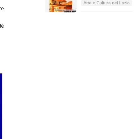
Arte e Cultura nel Lazio
re
lè