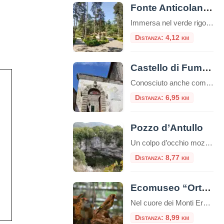
Fonte Anticolana: una parentesi di benessere tra la natura e storia
Immersa nel verde rigoglioso del Lazio, la Fonte Anticolana di Fiuggi rappresenta un connubio perfetto tra benessere termale, natura incontaminata e intrattenimento. Se la vicina Fonte Bonifacio VIII è storicamente consacrata alla cura del corpo e alla sacralità della tradizione, la Fonte Anticolana (conosciuta anche come “Fonte Nuova”) si presenta come il polmone verde e […]
Distanza: 4,12 km
Castello di Fumone
Conosciuto anche come Castello Longhi-De Paolis il Castello di Fumone si trova ad una altezza di 800 mt, al centro del paese di Fumone. Il Castello è famoso per essere stata la prigione di Celestino V, nonché il luogo della sua morte, e per ospi
Distanza: 6,95 km
Pozzo d’Antullo
Un colpo d’occhio mozzafiato nel cuore dei Monti Ernici C’è un luogo, nel Lazio più silenzioso e autentico, dove la natura ha deciso di lasciare un segno indelebile. Non un monumento costruito dall’uomo, ma un monumento scavato dal tempo, dall’acqua e da un’antica leggenda: è il Pozzo d’Antullo, spettacolare dolina carsica situata nei pressi di […]
Distanza: 8,77 km
Ecomuseo “Orto del Centauro Chirone”
Nel cuore dei Monti Ernici, in provincia di Frosinone, si trova uno dei gioielli più affascinanti del Lazio: l’Ecomuseo “Orto del Centauro Chirone” di Collepardo. Questa particolare forma museale, riconosciuta dalla Regione Lazio e inserita nell’Organizzazione Museale Regionale, non si limita a un semplice edificio, ma abbraccia l’intero territorio comunale, offrendo ai visitatori un’esperienza immersiva […]
Distanza: 8,99 km