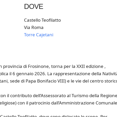
DOVE
Castello Teofilatto
Via Roma
Torre Cajetani
k Live
n provincia di Frosinone, torna per la XXII edizione ,
ica il 6 gennaio 2026. La rappresentazione della Nativit
etani, sede di Papa Bonifacio VIII) e le vie del centro storic
on il contributo dell’Assessorato al Turismo della Region
religiose) con il patrocinio dall’Amministrazione Comunale
l Castello Teofilatto, dove sono dislocate le scene. Per