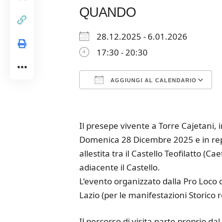
QUANDO
28.12.2025 - 6.01.2026
17:30 - 20:30
AGGIUNGI AL CALENDARIO
Download ICS
Google Calendar
iCalendar
Office 365
Outloo
Il presepe vivente a Torre Cajetani, i
Domenica 28 Dicembre 2025 e in repl
allestita tra il Castello Teofilatto (Ca
adiacente il Castello.
L’evento organizzato dalla Pro Loco c
Lazio (per le manifestazioni Storico 
Il percorso di visita parte proprio da