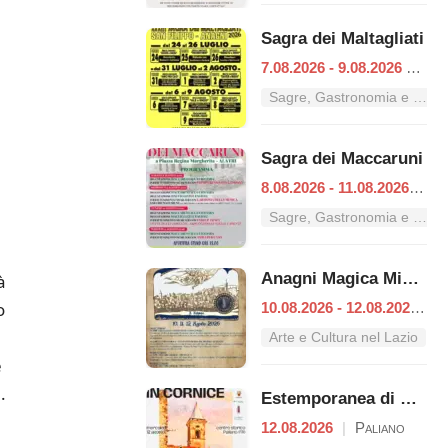
Sagra dei Maltagliati
7.08.2026 - 9.08.2026
|
Ana
Sagre, Gastronomia e Tradizioni nel Lazio
Sagra dei Maccaruni
8.08.2026 - 11.08.2026
|
Al
Sagre, Gastronomia e Tradizioni nel Lazio
Anagni Magica Misteriosa
à
o
10.08.2026 - 12.08.2026
|
A
Arte e Cultura nel Lazio
e
.
Estemporanea di Pittura – Premio "Giacomo Lisia"
12.08.2026
|
Paliano