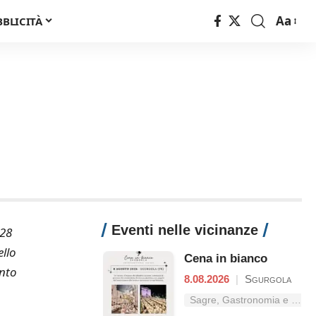
Aa
BBLICITÀ
Font
Resizer
Eventi nelle vicinanze
 28
ello
Cena in bianco
ento
8.08.2026
|
Sgurgola
Sagre, Gastronomia e Tradizioni nel Lazio