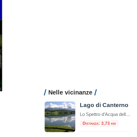
Nelle vicinanze
Lago di Canterno
Lo Spettro d’Acqua della Ciociaria che Appare e Scompare Nel cuore pulsante della Ciociaria, incastonato tra i profili sinuosi dei Monti Ernici, sorge il Lago di Canterno, uno specchio d’acqua che custodisce un’anima tanto affascinante quanto misteriosa. Non è un lago come gli altri: la sua fama di “lago fantasma” lo precede, un luogo dove […]
Distanza: 3,73 km