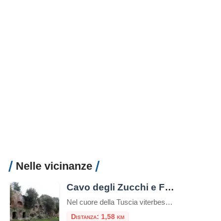
Nelle vicinanze
Cavo degli Zucchi e Falerii Novi
Nel cuore della Tuscia viterbese, dove il paesaggio è un intreccio magnetico di forre profonde, boschi di querce e pareti di tufo rosso, si snoda uno dei percorsi archeologici più suggestivi d’Italia: la Via Amerina. Lungo questa antica arteria stradale, nel territorio del comune di Fabrica di Roma, si trova la Necropoli di Cavo degli […]
Distanza: 1,58 km