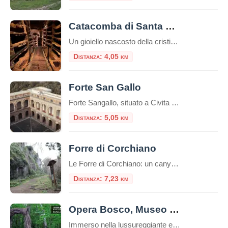
Catacomba di Santa Savinilla
Un gioiello nascosto della cristianità nel cuore della Tuscia Nel sottosuolo tufaceo di Nepi, nella provincia di Viterbo, si cela un luogo sacro e silenzioso: la Catacomba di Santa Savinilla. Meno conosciuta rispetto ai grandi complessi romani, rappresenta uno dei più importanti siti paleocristiani del Lazio settentrionale. Origini e storia La catacomba prende il nome […]
Distanza: 4,05 km
Forte San Gallo
Forte Sangallo, situato a Civita Castellana nella provincia di Viterbo, è una delle più significative testimonianze dell’architettura militare rinascimentale in Italia. Commissionato da papa Alessandro VI Borgia nel 1495, il forte fu progettato da Antonio da Sangallo il Vecchio, esperto in fortificazioni “alla moderna” . Architettura e Funzione La fortezza presenta una pianta pentagonale irregolare, […]
Distanza: 5,05 km
Forre di Corchiano
Le Forre di Corchiano: un canyon etrusco nel cuore della Tuscia Le Forre di Corchiano, situate nel territorio dell’omonimo borgo in provincia di Viterbo, rappresentano un paesaggio unico nel Lazio, dove natura, archeologia e storia si fondono in modo spettacolare. Si tratta di profonde gole di origine vulcanica, scavate nei millenni dai corsi d’acqua nel […]
Distanza: 7,23 km
Opera Bosco, Museo di Arte nella Natura
Immerso nella lussureggiante e selvaggia Valle del Treja, a pochi passi da uno dei borghi più magici d’Italia, Calcata, sorge un luogo unico dove la creatività umana e la natura dialogano in perfetta armonia: Opera Bosco, Museo di Arte nella Natura. Fondato nel 1996, questo museo a cielo aperto non è una semplice esposizione di […]