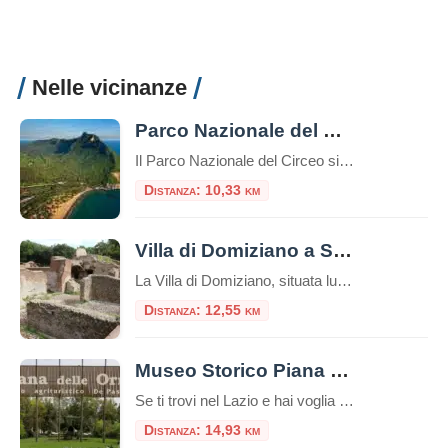
Nelle vicinanze
Parco Nazionale del Circeo
Il Parco Nazionale del Circeo si estende per circa 8.500 ettari lungo la costa tirrenica del Lazio A solo una oretta di macchina dalla Capitale, a sud, si trova un’area naturale protetta dove convivono ambienti diversi creando un ecosistema perfetto.Indice dei contenutiGli ambienti del CirceoStoria del CirceoEscursioniINFORMAZIONI: Secondo la mitologia, la maga Circe, dopo aver […]
Distanza: 10,33 km
Villa di Domiziano a Sabaudia
La Villa di Domiziano, situata lungo la sponda orientale del Lago di Sabaudia (Lago di Paola), all’interno del Parco Nazionale del Circeo, è uno dei siti archeologici più suggestivi del litorale laziale. Un luogo dove la maestosità dell’antica Roma si fonde con la quiete della natura mediterranea. Un po’ di storia Costruita nel I secolo […]
Distanza: 12,55 km
Museo Storico Piana delle Orme
Se ti trovi nel Lazio e hai voglia di fare un salto indietro nel tempo, il Museo Storico Piana delle Orme è una tappa davvero imperdibile. Un museo unico nel suo genere, perfetto per una gita fuori porta, adatto a famiglie, appassionati di storia, scuole e curiosi di ogni età. A pochi chilometri da Latina, […]
Distanza: 14,93 km