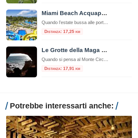
Miami Beach Acquapark Latina
Quando l’estate bussa alle porte e il caldo si fa sentire, la ricerca di un luogo dove rinfrescarsi e divertirsi diventa prioritaria. A Latina, la risposta è chiara: il Miami Beach Acquapark Latina rappresenta un’oasi di svago e adrenalina, ideale per famiglie, gruppi di amici e chiunque voglia trascorrere una giornata indimenticabile tra scivoli, piscine […]
Distanza: 17,25 km
Le Grotte della Maga Circe
Quando si pensa al Monte Circeo, la mente corre subito al mito: al profilo della Maga Circe che dorme, all’eroe Ulisse e alla sua sosta forzata sull’isola di Eea. Ma sotto la montagna, dove le falesie bianche si tuffano in un mare color smeraldo, si nasconde un altro mondo. Un mondo fatto non solo di […]
Distanza: 17,91 km
Potrebbe interessarti anche: