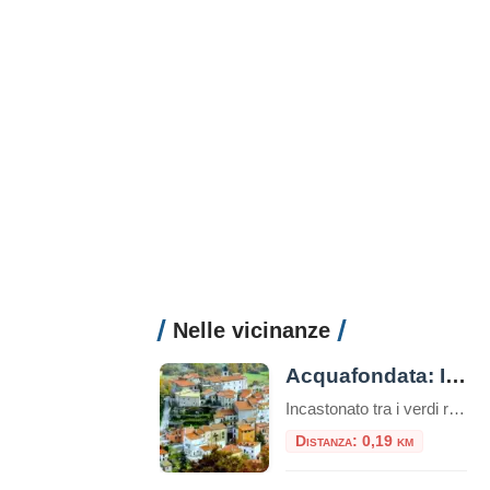
Nelle vicinanze
Acquafondata: Il Borgo della Zampogna Tra Natura Incontaminata e Storia in Ciociaria
Incastonato tra i verdi rilievi dell’Appennino laziale, a quasi mille metri di altitudine, sorge Acquafondata, un piccolo ma sorprendente comune situato nel cuore della Ciociaria, in provincia di Frosinone. Abbracciato dai maestosi Monti della Meta e, più precisamente, dalle vette dell’Aquilone e della Monna (sul versante meridionale delle Mainarde), questo pittoresco borgo è la meta […]
Distanza: 0,19 km