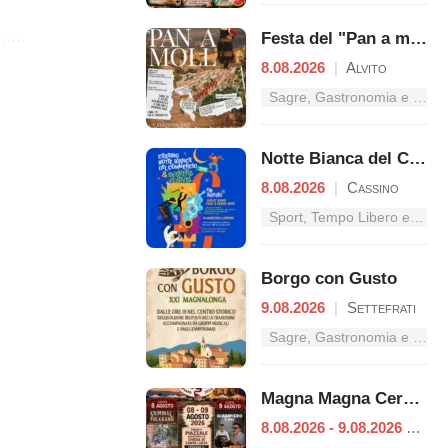
Festa del "Pan a moll"
8.08.2026
|
Alvito
Sagre, Gastronomia e Tradizioni nel Lazio
Notte Bianca del Commercio
8.08.2026
|
Cassino
Sport, Tempo Libero e Divertimento nel Lazio
Borgo con Gusto
9.08.2026
|
Settefrati
Sagre, Gastronomia e Tradizioni nel Lazio
Magna Magna Cervaro
8.08.2026 - 9.08.2026
|
Cer