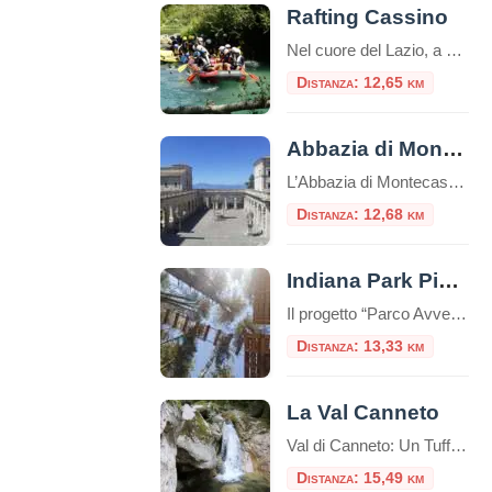
Rafting Cassino
Nel cuore del Lazio, a Cassino, Adventureland offre un’esperienza di rafting unica lungo il fiume Gari. Questo parco avventura, tra i più moderni del Centro Italia, propone attività all’aria aperta per tutte le età, combinando sport, natura e divertimento. Il Fiume Gari: Natura e Avventura Il fiume Gari, con le sue acque cristalline e un […]
Distanza: 12,65 km
Abbazia di Montecassino
L’Abbazia di Montecassino, situata a Cassino (FR), è una delle abbazie più antiche e importanti del mondo. La sua storia è ricca e affonda le radici nell’antichità. Nel corso dei secoli, Montecassino fu distrutta e ricostruita più volte. Fu distrutta dai Longobardi nel 577, dai Saraceni nel 883 e dai Normanni nel 1349. La distruzione […]
Distanza: 12,68 km
Indiana Park Picinisco
Il progetto “Parco Avventura – educativo”, è rivolto a tutto il pubblico interessato ad interagire in modo originale con la natura, in quanto esso rappresenta un’occasione di divertimento a diretto contatto con la natura offrendo inoltre co
Distanza: 13,33 km
La Val Canneto
Val di Canneto: Un Tuffo tra Fede e Natura nel Cuore del Lazio Incastonata come una gemma preziosa nel Parco Nazionale d’Abruzzo, Lazio e Molise, la Val di Canneto, nel territorio di Settefrati, è una meta che sa unire in modo sublime la spiritualità di un luogo sacro al fascino selvaggio e incontaminato della natura […]
Distanza: 15,49 km