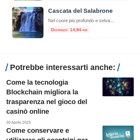
Cascata del Salabrone
Nel cuore più profondo e selvaggio della Tuscia viterbese, dove il Lazio sfiora la Toscana, esiste un luogo in cui il tempo sembra essersi fermato. Lontano dalle rotte turistiche più affollate e avvolto dal silenzio di una foresta millenaria, si cela uno dei segreti naturali più affascinanti della provincia di Viterbo: la Cascata del Salabrone. […]
Distanza: 14,84 km
Potrebbe interessarti anche:
Come la tecnologia
Blockchain migliora la
trasparenza nel gioco del
casinò online
30 Aprile 2025
Come conservare e