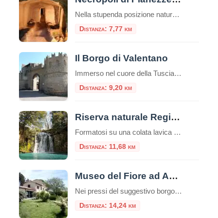
Nella stupenda posizione naturalistica del Lago di Bolsena, si erge la Necropoli di Centocamere a Grotte di Castro. Questo sito archeologico è uno dei tesori dell’Etruria, le cui tracce sono ancora oggi presenti in tutto il territorio. Le tombe della Necropoli sono state scavate nella roccia tufacea e risalgono al periodo tra il VI e […]
Distanza: 7,77 km
Il Borgo di Valentano
Immerso nel cuore della Tuscia viterbese, a pochi passi dalle rive scintillanti del Lago di Bolsena, sorge Valentano, un borgo che incanta per la sua ricca storia, le sue preziose architetture e un panorama mozzafiato che abbraccia la campagna laziale. Un luogo dove il tempo sembra scorrere più lento, ideale per chi cerca una fuga […]
Distanza: 9,20 km
Riserva naturale Regionale Selva di Lamone
Formatosi su una colata lavica risalente al periodo compreso fra 150.000 e 50.000 anni fa, la Riserva naturale Regionale Selva di Lamone si estende su circa duemila ettari lungo il confine tra il Lazio e la Toscana, nel Comune di Farnese. La carat
Distanza: 11,68 km
Museo del Fiore ad Acquapendente
Nei pressi del suggestivo borgo di Torre Alfina si trova il Museo del Fiore, all’interno della Riserva Naturale Monte Rufeno. Il Museo del Fiore sviluppato intorno al mondo del fiore e dedicato alla biodiversità del territorio è un museo interattivo e multimediale.Indice dei contenutiUn Tuffo nella Storia: Dai Farnese al Ducato di CastroCosa Vedere: Un […]
Distanza: 14,24 km