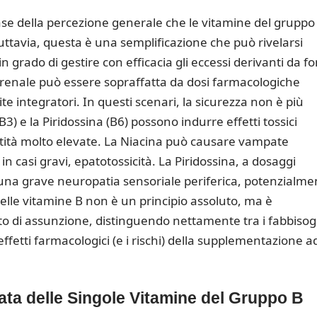
base della percezione generale che le vitamine del gruppo
uttavia, questa è una semplificazione che può rivelarsi
 grado di gestire con efficacia gli eccessi derivanti da fo
e renale può essere sopraffatta da dosi farmacologiche
e integratori. In questi scenari, la sicurezza non è più
B3) e la Piridossina (B6) possono indurre effetti tossici
ntità molto elevate. La Niacina può causare vampate
in casi gravi, epatotossicità.
La Piridossina, a dosaggi
 una grave neuropatia sensoriale periferica, potenzialme
elle vitamine B non è un principio assoluto, ma è
to di assunzione, distinguendo nettamente tra i fabbisog
li effetti farmacologici (e i rischi) della supplementazione a
iata delle Singole Vitamine del Gruppo B