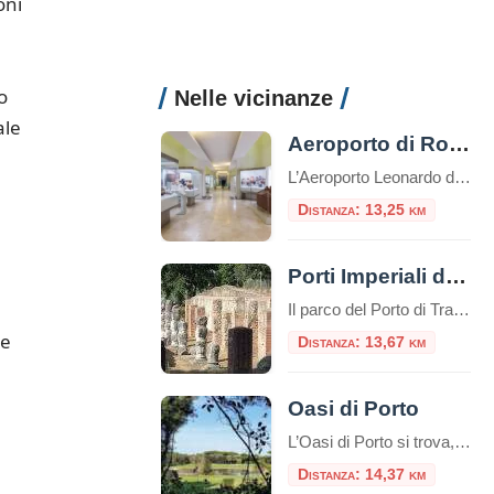
oni
o
Nelle vicinanze
ale
Aeroporto di Roma Fiumicino: esposte tre sculture etrusche di inestimabile valore
L’Aeroporto Leonardo da Vinci di Fiumicino aggiunge un nuovo tassello al suo percorso di valorizzazione culturale con l’inaugurazione dell’esposizione “Etruschi per l’eternità”, una mostra che celebra la raffinatezza della civiltà etrusca attraverso tre sculture provenienti dalle collezioni del Museo Nazionale Etrusco di Villa Giulia. Questo progetto rappresenta una straordinaria opportunità per migliaia di passeggeri, che possono immergersi […]
Distanza: 13,25 km
Porti Imperiali di Claudio e Traiano
Il parco del Porto di Traiano è un paesaggio di grandissimo valore culturale e naturale, in cui i resti dell’antico impianto portuale si legano al patrimonio arboreo e agli specchi d’acqua, in una unità armonica resa suggestiva dalle tracce del tempo
de
Distanza: 13,67 km
Oasi di Porto
L’Oasi di Porto si trova, in una suggestiva cornice naturale, alla foce del Tevere, nei pressi di Fiumicino e si estende intorno all’antico Porto di Traiano, costruito nel II secolo d.C. sul preesistente Porto di Claudio. L’elemento caratterizzante è il lago, l’antico bacino portuale fatto costruire dall’imperatore Traiano (98 – 117 d.C.), in sostituzione del […]
Distanza: 14,37 km