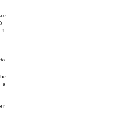
sce
ù
 in
ndo
che
 la
eri