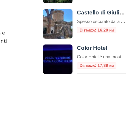
Castello di Giulio II
Spesso oscurato dalla fama mondiale dei vicini scavi archeologici romani, il Castello di Giulio II è una gemma rinascimentale che merita assolutamente una visita. Situato nel cuore del pittoresco borgo medievale di Ostia Antica, questa fortezza racconta una storia di papi guerrieri, dazi doganali e un fiume che ha cambiato corso. Se cercate una gita […]
Distanza: 16,20 km
a e
nti
Color Hotel
Color Hotel è una mostra interattiva permanente composta da 11 sale tematiche che prende le sembianze di un hotel incantevole! Una sorprendente area interattiva permanente dedicata al gioco e al puro divertimento. E’ ospitato negli spazi di The Wow Side Shopping Centre (ex Parco Leonardo) a Fiumicino. Al confine tra realtà e sogno, questo spazio di 4.000 mq, custodisce al suo interno incredibili sorprese […]
Distanza: 17,39 km