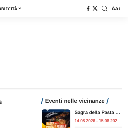
Aa
BBLICITÀ
Font
Resizer
Eventi nelle vicinanze
a
Sagra della Pasta e Fagioli
14.08.2026 - 15.08.2026
|
T