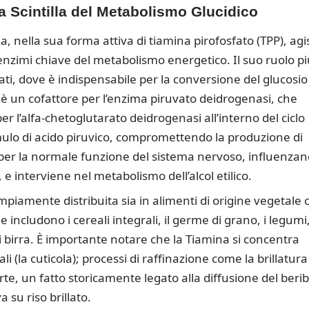
a Scintilla del Metabolismo Glucidico
, nella sua forma attiva di tiamina pirofosfato (TPP), agi
nzimi chiave del metabolismo energetico. Il suo ruolo pi
ti, dove è indispensabile per la conversione del glucosio
, è un cofattore per l’enzima piruvato deidrogenasi, che
e per l’alfa-chetoglutarato deidrogenasi all’interno del ciclo
umulo di acido piruvico, compromettendo la produzione di
e per la normale funzione del sistema nervoso, influenza
, e interviene nel metabolismo dell’alcol etilico.
piamente distribuita sia in alimenti di origine vegetale 
includono i cereali integrali, il germe di grano, i legumi,
o di birra. È importante notare che la Tiamina si concentra
ali (la cuticola); processi di raffinazione come la brillatura
te, un fatto storicamente legato alla diffusione del berib
a su riso brillato.