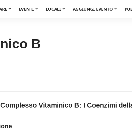
ARE
EVENTI
LOCALI
AGGIUNGI EVENTO
PU
inico B
l Complesso Vitaminico B: I Coenzimi dell
zione