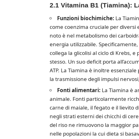
2.1 Vitamina B1 (Tiamina): L
Funzioni biochimiche:
La Tiamina
come coenzima cruciale per diversi e
noto è nel metabolismo dei carboidra
energia utilizzabile. Specificamente
collega la glicolisi al ciclo di Krebs, 
stesso. Un suo deficit porta all’acc
ATP. La Tiamina è inoltre essenzial
la trasmissione degli impulsi nervosi
Fonti alimentari:
La Tiamina è am
animale. Fonti particolarmente ricche 
carne di maiale, il fegato e il lievit
negli strati esterni dei chicchi di cere
del riso ne rimuovono la maggior par
nelle popolazioni la cui dieta si basav