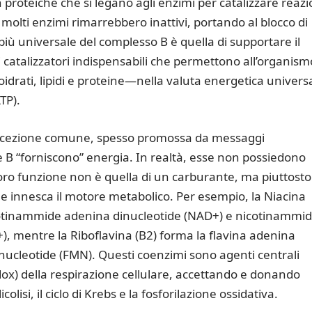
proteiche che si legano agli enzimi per catalizzare reazi
molti enzimi rimarrebbero inattivi, portando al blocco di
iù universale del complesso B è quella di supportare il
catalizzatori indispensabili che permettono all’organism
idrati, lipidi e proteine—nella valuta energetica univers
TP).
rcezione comune, spesso promossa da messaggi
 B “forniscono” energia. In realtà, esse non possiedono
 loro funzione non è quella di un carburante, ma piuttosto
che innesca il motore metabolico. Per esempio, la Niacina
icotinammide adenina dinucleotide (NAD+) e nicotinammi
, mentre la Riboflavina (B2) forma la flavina adenina
nucleotide (FMN). Questi coenzimi sono agenti centrali
edox) della respirazione cellulare, accettando e donando
colisi, il ciclo di Krebs e la fosforilazione ossidativa.