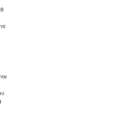
 B
nti
nte
ni
d