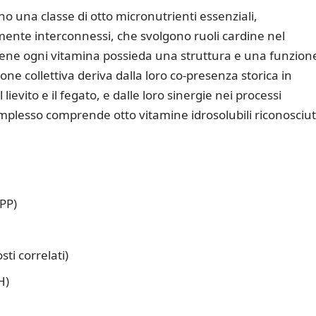
o una classe di otto micronutrienti essenziali,
ente interconnessi, che svolgono ruoli cardine nel
ne ogni vitamina possieda una struttura e una funzion
ione collettiva deriva dalla loro co-presenza storica in
ievito e il fegato, e dalle loro sinergie nei processi
plesso comprende otto vitamine idrosolubili riconosciu
PP)
ti correlati)
H)