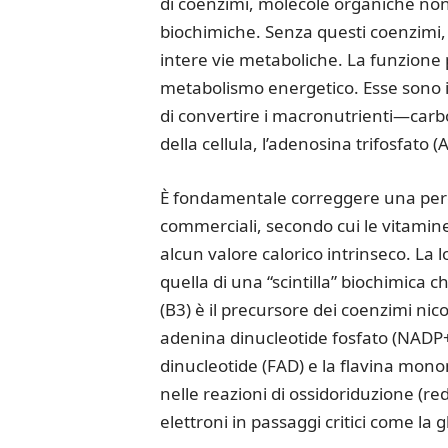
di coenzimi, molecole organiche non 
biochimiche. Senza questi coenzimi, 
intere vie metaboliche.
La funzione p
metabolismo energetico. Esse sono i 
di convertire i macronutrienti—carbo
della cellula, l’adenosina trifosfato (A
È fondamentale correggere una pe
commerciali, secondo cui le vitamine
alcun valore calorico intrinseco. La
quella di una “scintilla” biochimica 
(B3) è il precursore dei coenzimi n
adenina dinucleotide fosfato (NADP+)
dinucleotide (FAD) e la flavina mono
nelle reazioni di ossidoriduzione (r
elettroni in passaggi critici come la gli