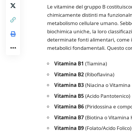
Le vitamine del gruppo B costituiscon
chimicamente distinti ma funzionalm
metabolismo cellulare umano. Sebbe
biochimica uniche, la loro classificaz
determinate fonti alimentari, come il l
metabolici fondamentali.
Questo com
Vitamina B1
(Tiamina)
Vitamina B2
(Riboflavina)
Vitamina B3
(Niacina o Vitamina 
Vitamina B5
(Acido Pantotenico)
Vitamina B6
(Piridossina e compos
Vitamina B7
(Biotina o Vitamina 
Vitamina B9
(Folato/Acido Folico)