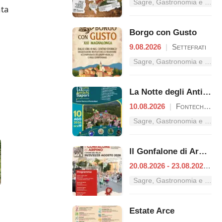
Sagre, Gastronomia e Tradizioni nel Lazio
nta
Borgo con Gusto
9.08.2026
|
Settefrati
Sagre, Gastronomia e Tradizioni nel Lazio
La Notte degli Antichi Sapori
10.08.2026
|
Fontechiari
Sagre, Gastronomia e Tradizioni nel Lazio
Il Gonfalone di Arpino
20.08.2026 - 23.08.2026
|
A
Sagre, Gastronomia e Tradizioni nel Lazio
Estate Arce