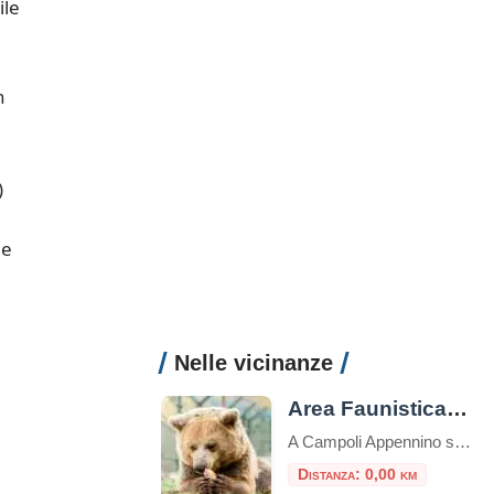
ile
n
)
me
Nelle vicinanze
Area Faunistica dell’Orso a Campoli Appennino
A Campoli Appennino si trova un’Area Faunistica dell’Orso, all’interno del “Tomolo”. Il Tomolo è una suggestiva dolina carsica che si trova al centro del paese.La dolina, per le sue dimensioni (diametro m. 630, profondità m. 130, privo d’inghiottitoio) e per il suo aspetto grandioso, può essere annoverata tra le maggiori del Lazio e l’unica che […]
Distanza: 0,00 km