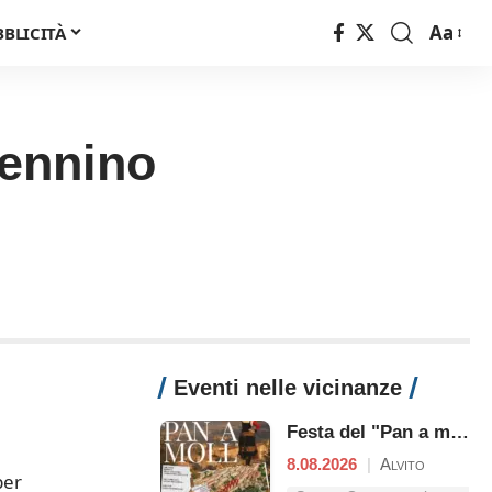
Aa
BBLICITÀ
Font
Resizer
pennino
Eventi nelle vicinanze
Festa del "Pan a moll"
8.08.2026
|
Alvito
per