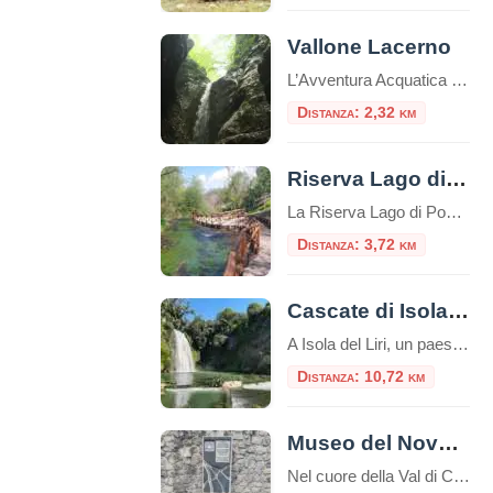
Vallone Lacerno
L’Avventura Acquatica nel Canyon Segreto della Ciociaria A pochi passi dal pittoresco borgo di Campoli Appennino (Frosinone), celebre come il “Paese dell’Orso e del Tartufo”, si cela uno degli spettacoli naturali più emozionanti del Lazio: il Vallone Lacerno. Questa profonda fenditura carsica, incastonata nella fascia di protezione esterna del Parco Nazionale d’Abruzzo, Lazio e Molise […]
Distanza: 2,32 km
Riserva Lago di Posta Fibreno
La Riserva Lago di Posta Fibreno, o semplicemente Lago di Posta Fibreno, è una riserva naturale situata nella regione del Lazio, in Italia. Si trova nelle vicinanze del comune di Posta Fibreno, nella provincia di Frosinone. Il lago è di origine carsica e si estende su una superficie di circa 0,3 chilometri quadrati.È alimentato da […]
Distanza: 3,72 km
Cascate di Isola del Liri
A Isola del Liri, un paese in provincia di Frosinone, il fiume Liri forma due cascate: la Cascata Grande e la Cascata del Valcatoio (o, anticamente, del Gualcatojo).Il fiume Liri, nel centro cittadino, si biforca in due bracci all’altezza del castello Boncompagni – Viscogliosi, formando ciascuno un salto. Il braccio sinistro del fiume alimenta la […]
Distanza: 10,72 km
Museo del Novecento e della Shoah: un viaggio nella memoria
Nel cuore della Val di Comino, incastonato tra le montagne del Basso Lazio e a breve distanza dal Parco Nazionale d’Abruzzo, Lazio e Molise, sorge un luogo che è al contempo un monito, un archivio e un abbraccio: il Museo del Novecento e della Shoah di San Donato Val di Comino. Questo spazio non è […]