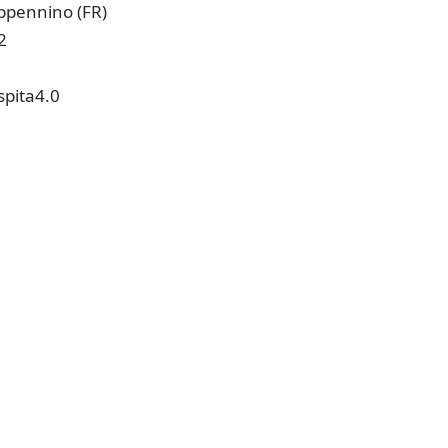
Appennino (FR)
2
pita4.0