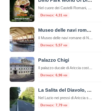
Dino Park World Of Dinosaurs
Nel cuore dei Castelli Romani, a pochi chilometri da Roma, si nasconde un’esperienza unica che permette di fare un salto indietro nel tempo di milioni di anni. Il Dino Park World Of Dinosaurs di Genzano di Roma è un parco tematico dedicato interamente ai giganti del passato, che offre un’avventura coinvolgente ed educativa per tutta […]
Distanza: 4,31 km
Museo delle navi romane di Nemi
Il Museo delle navi romane di Nemi è un luogo unico nel suo genere, che custodisce due preziose reliquie della storia romana: due scafi di navi dalle misure rispettivamente di m. 71,30 x 20 e m. 73 x 24. Risalenti una al I secolo d.C. e l’altra al II secolo d.C., entrambe ritrovate nel lago […]
Distanza: 5,57 km
Palazzo Chigi
Il palazzo ducale di Ariccia costituisce un esempio unico di dimora barocca rimasta inalterata nel suo contesto ambientale e nel suo arredamento originario, a documentare il fasto di una delle più grandi casate papali italiane: i Chigi, già proprie
Distanza: 6,96 km
La Salita del Diavolo, la strada antigravitazionale
Nel Lazio nei pressi di Ariccia sui Castelli Romani esiste una strada magica, la “Salita Stregata” o “Salita del Diavolo“: lungo una salita rettilinea, ogni cosa lasciata libera sul suolo, invece di scendere inizia a salire! La strada si trova precisamente al Km. 11,600 della Strada Statale 218, a pochi passi da Roma.Indice dei contenutiUn […]
Distanza: 7,79 km