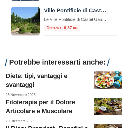
Ville Pontificie di Castel Gandolfo
Le Ville Pontificie di Castel Gandolfo sono un insieme di palazzi e giardini appartenenti al Vaticano; estese per circa 55 ettari, più della Città del Vaticano nel centro di Roma che è solo 44 ettari. È una delle più grandi aree extraterritoriali della Santa Sede in Italia. Comprende il Palazzo Papale e tre ville storiche: […]
Distanza: 9,87 km
Potrebbe interessarti anche:
Diete: tipi, vantaggi e
svantaggi
25 Novembre 2025
Fitoterapia per il Dolore
Articolare e Muscolare
10 Dicembre 2025