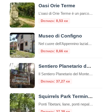
Oasi Orie Terme
L’oasi di Orie Terme è un parco naturalistico del comune di Amatrice, nella frazione di Configno, di proprietà della famiglia Betturri. Il parco “è un omaggio alla Terra e alla natura per promuovere l’educazione e la cultura del rispetto dell’ambiente”, accoglie oltre che a numerosi animali, anche dei testi scritti ispirandosi alla Passione di Gesù, […]
Distanza: 8,53 km
Museo di Configno
Nel cuore dell’Appennino laziale, nella frazione di Configno, a pochi chilometri da Amatrice, sorge il Museo delle Arti e Tradizioni Popolari di Configno. Questo museo etnografico rappresenta un punto di riferimento culturale per la conservazione della memoria storica e delle tradizioni locali Il museo ha sede in un edificio costruito nel 1928, originariamente utilizzato come […]
Distanza: 8,66 km
Sentiero Planetario del Monte Terminillo
Il Sentiero Planetario del Monte Terminillo è un percorso naturalistico tematico lungo 7,7 km, da percorrere a piedi in circa 3 ore. Si trova in provincia di Rieti, nell’Appennino centrale italiano, ed è un percorso escursionistico che ti consente di esplorare la bellezza del monte Terminillo mentre ti immergi nell’astronomia. L’idea del Sentiero del Planetario […]
Distanza: 37,27 km
Squirrels Park Terminillo
Ponti Tibetani, liane, ponti nepalesi e passerelle di tronchi che disegnano percorsi avventurosi tra i faggi. Il Parco Avventura è un’esperienza di totale immersione nella natura, nella bellezza del bosco, un’emozionante sfida con se stessi, un’esperienza di puro divertimento, in piena sicurezza, con attrezzature DPI (imbraco, longes, moschettoni e casco) e sotto il controllo e […]
Distanza: 37,38 km