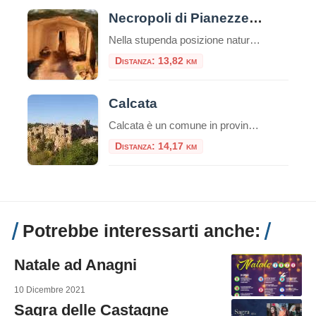
Necropoli di Pianezze e Centocamere
Nella stupenda posizione naturalistica del Lago di Bolsena, si erge la Necropoli di Centocamere a Grotte di Castro. Questo sito archeologico è uno dei tesori dell’Etruria, le cui tracce sono ancora oggi presenti in tutto il territorio. Le tombe della Necropoli sono state scavate nella roccia tufacea e risalgono al periodo tra il VI e […]
Distanza: 13,82 km
Calcata
Calcata è un comune in provincia di Viterbo, e dista dal capoluogo circa 45 km. A pochi chilometri da Roma, la cittadina di Calcata, arroccata sopra una montagna di tufo, domina la verde valle del fiume Treja. Nel paese di Calcata è stata girata la scena della distruzione del paesello nel film Amici miei del […]
Distanza: 14,17 km
Potrebbe interessarti anche:
Natale ad Anagni
10 Dicembre 2021
Sagra delle Castagne