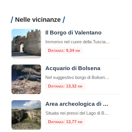
Nelle vicinanze
Il Borgo di Valentano
Immerso nel cuore della Tuscia viterbese, a pochi passi dalle rive scintillanti del Lago di Bolsena, sorge Valentano, un borgo che incanta per la sua ricca storia, le sue preziose architetture e un panorama mozzafiato che abbraccia la campagna laziale. Un luogo dove il tempo sembra scorrere più lento, ideale per chi cerca una fuga […]
Distanza: 9,34 km
Acquario di Bolsena
Nel suggestivo borgo di Bolsena, sulle sponde dell’omonimo lago vulcanico, si nasconde una delle attrazioni più affascinanti e uniche della Tuscia: l’Acquario di Bolsena. Questa moderna struttura museale, inaugurata nel maggio 2011, offre ai visitatori un’esperienza immersiva nel mondo delle acque interne del territorio laziale, in una cornice storica di eccezionale bellezza. Una Location Unica: […]
Distanza: 13,32 km
Area archeologica di Volsinii
Situata nei pressi del Lago di Bolsena, l’area archeologica di Volsinii rappresenta una delle più affascinanti testimonianze della civiltà etrusca e del successivo periodo romano. L’antica città di Volsinii, nota anche come Volsinii Veteres, fu un importante centro etrusco e un fulcro culturale e politico dell’Etruria, prima di essere conquistata e rifondata dai Romani nel […]
Distanza: 13,77 km