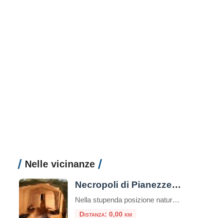
Nelle vicinanze
Necropoli di Pianezze e Centocamere
Nella stupenda posizione naturalistica del Lago di Bolsena, si erge la Necropoli di Centocamere a Grotte di Castro. Questo sito archeologico è uno dei tesori dell’Etruria, le cui tracce sono ancora oggi presenti in tutto il territorio. Le tombe della Necropoli sono state scavate nella roccia tufacea e risalgono al periodo tra il VI e […]
Distanza: 0,00 km