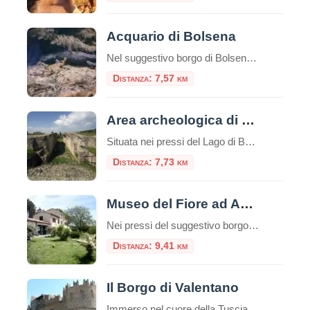
Acquario di Bolsena
Nel suggestivo borgo di Bolsena, sulle sponde dell’omonimo lago vulcanico, si nasconde una delle attrazioni più affascinanti e uniche della Tuscia: l’Acquario di Bolsena. Questa moderna struttura museale, inaugurata nel maggio 2011, offre ai visitatori un’esperienza immersiva nel mondo delle acque interne del territorio laziale, in una cornice storica di eccezionale bellezza. Una Location Unica: […]
Distanza: 7,57 km
Area archeologica di Volsinii
Situata nei pressi del Lago di Bolsena, l’area archeologica di Volsinii rappresenta una delle più affascinanti testimonianze della civiltà etrusca e del successivo periodo romano. L’antica città di Volsinii, nota anche come Volsinii Veteres, fu un importante centro etrusco e un fulcro culturale e politico dell’Etruria, prima di essere conquistata e rifondata dai Romani nel […]
Distanza: 7,73 km
Museo del Fiore ad Acquapendente
Nei pressi del suggestivo borgo di Torre Alfina si trova il Museo del Fiore, all’interno della Riserva Naturale Monte Rufeno. Il Museo del Fiore sviluppato intorno al mondo del fiore e dedicato alla biodiversità del territorio è un museo interattivo e multimediale.Indice dei contenutiLa Storia di VolsiniiI Resti ArcheologiciLe Scoperte RecentiL’Importanza Culturale e TuristicaINFORMAZIONI: All’interno […]
Distanza: 9,41 km
Il Borgo di Valentano
Immerso nel cuore della Tuscia viterbese, a pochi passi dalle rive scintillanti del Lago di Bolsena, sorge Valentano, un borgo che incanta per la sua ricca storia, le sue preziose architetture e un panorama mozzafiato che abbraccia la campagna laziale. Un luogo dove il tempo sembra scorrere più lento, ideale per chi cerca una fuga […]