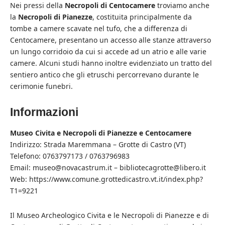
Nei pressi della
Necropoli
di
Centocamere
troviamo anche
la
Necropoli di Pianezze
, costituita principalmente da
tombe a camere scavate nel tufo, che a differenza di
Centocamere, presentano un accesso alle stanze attraverso
un lungo corridoio da cui si accede ad un atrio e alle varie
camere. Alcuni studi hanno inoltre evidenziato un tratto del
sentiero antico che gli etruschi percorrevano durante le
cerimonie funebri.
Informazioni
Museo Civita e Necropoli di Pianezze e Centocamere
Indirizzo: Strada Maremmana – Grotte di Castro (VT)
Telefono: 0763797173 / 0763796983
Email:
museo@novacastrum.it
–
bibliotecagrotte@libero.it
Web:
https://www.comune.grottedicastro.vt.it/index.php?
T1=9221
Il Museo Archeologico Civita e le Necropoli di Pianezze e di