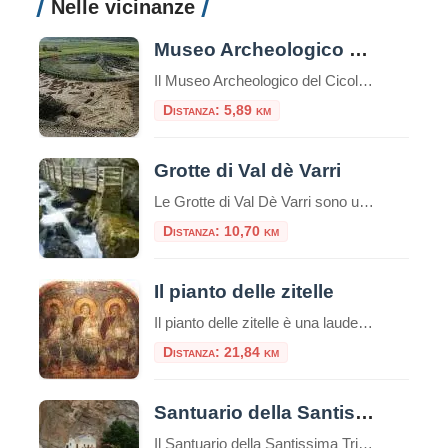
Nelle vicinanze
Museo Archeologico del Cicolano
Il Museo Archeologico del Cicolano (Mac) non è più un sogno: è stato ufficialmente aperto sabato 17 dicembre, con la benedizione del parroco con Francesco Salvi; arriva come un regalo di Natale e come tale l’ingresso sarà gratuito fino al 7 g
Distanza: 5,89 km
Grotte di Val dè Varri
Le Grotte di Val Dè Varri sono uno dei principali inghiottitoi dei monti Carseolani. Nel territorio di Pescorocchiano si sviluppa per oltre dieci chilometri una valle (detta Val dè Varri), che anziché sfociare in un impluvio più ampio, sotto il pae
Distanza: 10,70 km
Il pianto delle zitelle
Il pianto delle zitelle è una laude sacra composta all'inizio del 1700, rappresentata e cantata dalle "Zitelle" sul piazzale del Santuario della SS. Trinità di Vallepietra, la mattina della festa. Tutte sono vestite di bianco, solo la Madonna ve
Distanza: 21,84 km
Santuario della Santissima Trinità di Vallepietra
Il Santuario della Santissima Trinità di Vallepietra è uno dei luoghi di culto più suggestivi e spiritualmente intensi del Lazio, incastonato tra le maestose pareti rocciose dei Monti Simbruini, al confine tra Lazio e Abruzzo.​ Un Santuario tra le Rocce Situato a 1.373 metri di altitudine, il santuario sorge su un terrazzamento naturale alla base […]