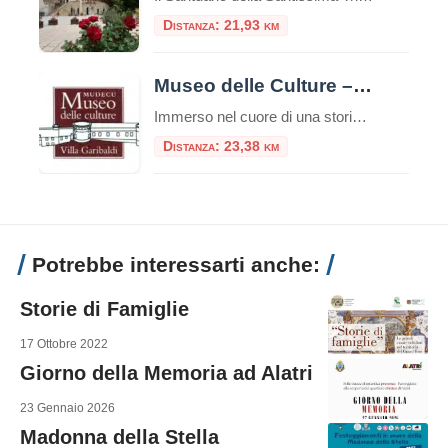
Distanza: 21,93 km
Museo delle Culture – Villa Garibaldi
Immerso nel cuore di una storica dimora, il Museo delle Culture – Villa Garibaldi rappresenta uno dei poli culturali più interessanti e dinamici del territorio. Situato all’interno di Villa Garibaldi a Riofreddo, splendida residenza ottocentesca circondata da un parco secolare, il museo è un punto di riferimento per chi desidera esplorare la ricchezza delle culture […]
Distanza: 23,38 km
Potrebbe interessarti anche:
Storie di Famiglie
17 Ottobre 2022
Giorno della Memoria ad Alatri
23 Gennaio 2026
Madonna della Stella