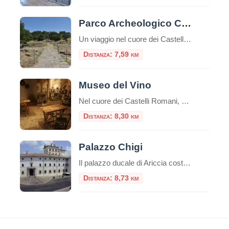
Parco Archeologico Culturale di Tuscolo
Un viaggio nel cuore dei Castelli Romani, tra storia, natura e panorami Il Parco Archeologico Culturale di Tuscolo si trova nel comune di Monte Porzio Catone, nel cuore dei Castelli Romani, a circa 25 km da Roma. La zona è facilmente raggiungibile in auto o con una combinazione di treno e navetta. Breve storia Tusculum […]
Distanza: 7,59 km
Museo del Vino
Nel cuore dei Castelli Romani, Monte Porzio Catone ospita il Museo del Vino, un luogo che celebra la tradizione vitivinicola del territorio. Inaugurato il 12 aprile 2024, il museo è situato nei locali dell’ex stazione ferroviaria, attiva dal 1916 al 1944, ora trasformata in uno spazio culturale che racconta la storia e l’identità enologica della […]
Distanza: 8,30 km
Palazzo Chigi
Il palazzo ducale di Ariccia costituisce un esempio unico di dimora barocca rimasta inalterata nel suo contesto ambientale e nel suo arredamento originario, a documentare il fasto di una delle più grandi casate papali italiane: i Chigi, già proprie
Distanza: 8,73 km