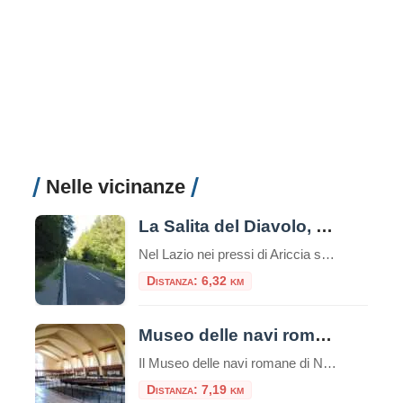
Nelle vicinanze
La Salita del Diavolo, la strada antigravitazionale
Nel Lazio nei pressi di Ariccia sui Castelli Romani esiste una strada magica, la “Salita Stregata” o “Salita del Diavolo“: lungo una salita rettilinea, ogni cosa lasciata libera sul suolo, invece di scendere inizia a salire! La strada si trova precisamente al Km. 11,600 della Strada Statale 218, a pochi passi da Roma. Questo insolito […]
Distanza: 6,32 km
Museo delle navi romane di Nemi
Il Museo delle navi romane di Nemi è un luogo unico nel suo genere, che custodisce due preziose reliquie della storia romana: due scafi di navi dalle misure rispettivamente di m. 71,30 x 20 e m. 73 x 24. Risalenti una al I secolo d.C. e l’altra al II secolo d.C., entrambe ritrovate nel lago […]
Distanza: 7,19 km