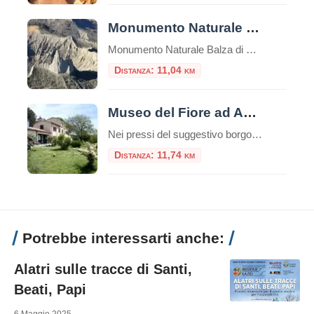
Monumento Naturale Balza di Seppie
Monumento Naturale Balza di Seppie nel Comune di Lubriano (VT), una terrazza naturale panoramica che domina la Valle dei Calanchi tra il lago di Bolsena e il Tevere. Istituzione: dichiarata Monumento Naturale dalla Regione Lazio il 3 ottobre 2016 con D.P.R.L. n. 194, è gestita dal Comune di Lubriano. Estensione: occupa circa 1,26 ettari, con un […]
Distanza: 11,04 km
Museo del Fiore ad Acquapendente
Nei pressi del suggestivo borgo di Torre Alfina si trova il Museo del Fiore, all’interno della Riserva Naturale Monte Rufeno. Il Museo del Fiore sviluppato intorno al mondo del fiore e dedicato alla biodiversità del territorio è un museo interattivo e multimediale. All’interno del museo potrete scoprire, in modo divertente ed interattivo, la natura, le […]
Distanza: 11,74 km
Potrebbe interessarti anche:
Alatri sulle tracce di Santi,
Beati, Papi