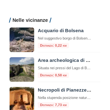
Nelle vicinanze
Acquario di Bolsena
Nel suggestivo borgo di Bolsena, sulle sponde dell’omonimo lago vulcanico, si nasconde una delle attrazioni più affascinanti e uniche della Tuscia: l’Acquario di Bolsena. Questa moderna struttura museale, inaugurata nel maggio 2011, offre ai visitatori un’esperienza immersiva nel mondo delle acque interne del territorio laziale, in una cornice storica di eccezionale bellezza. Una Location Unica: […]
Distanza: 0,22 km
Area archeologica di Volsinii
Situata nei pressi del Lago di Bolsena, l’area archeologica di Volsinii rappresenta una delle più affascinanti testimonianze della civiltà etrusca e del successivo periodo romano. L’antica città di Volsinii, nota anche come Volsinii Veteres, fu un importante centro etrusco e un fulcro culturale e politico dell’Etruria, prima di essere conquistata e rifondata dai Romani nel […]
Distanza: 0,58 km
Necropoli di Pianezze e Centocamere
Nella stupenda posizione naturalistica del Lago di Bolsena, si erge la Necropoli di Centocamere a Grotte di Castro. Questo sito archeologico è uno dei tesori dell’Etruria, le cui tracce sono ancora oggi presenti in tutto il territorio. Le tombe della Necropoli sono state scavate nella roccia tufacea e risalgono al periodo tra il VI e […]
Distanza: 7,73 km