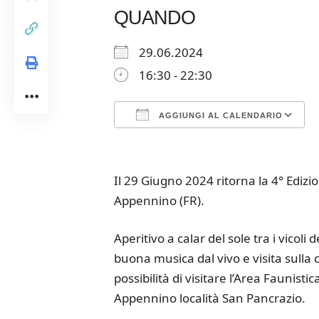
QUANDO
29.06.2024
16:30 - 22:30
AGGIUNGI AL CALENDARIO
Download ICS
Google Calendar
iCalendar
Office 365
Outloo
Il 29 Giugno 2024 ritorna la 4° Edizi
Appennino (FR).
Aperitivo a calar del sole tra i vico
buona musica dal vivo e visita sulla 
possibilità di visitare l’Area Faunist
Appennino località San Pancrazio.