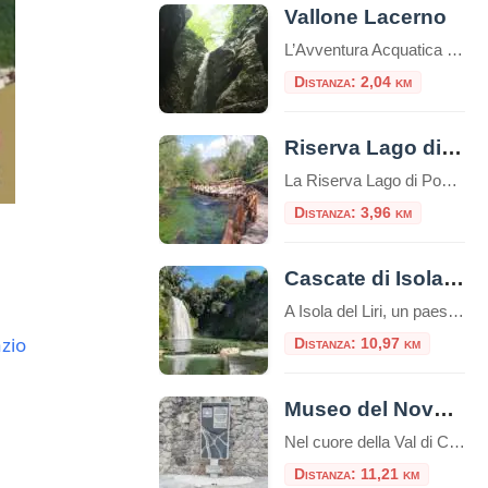
Vallone Lacerno
L’Avventura Acquatica nel Canyon Segreto della Ciociaria A pochi passi dal pittoresco borgo di Campoli Appennino (Frosinone), celebre come il “Paese dell’Orso e del Tartufo”, si cela uno degli spettacoli naturali più emozionanti del Lazio: il Vallone Lacerno. Questa profonda fenditura carsica, incastonata nella fascia di protezione esterna del Parco Nazionale d’Abruzzo, Lazio e Molise […]
Distanza: 2,04 km
Riserva Lago di Posta Fibreno
La Riserva Lago di Posta Fibreno, o semplicemente Lago di Posta Fibreno, è una riserva naturale situata nella regione del Lazio, in Italia. Si trova nelle vicinanze del comune di Posta Fibreno, nella provincia di Frosinone. Il lago è di origine carsica e si estende su una superficie di circa 0,3 chilometri quadrati.È alimentato da […]
Distanza: 3,96 km
Cascate di Isola del Liri
A Isola del Liri, un paese in provincia di Frosinone, il fiume Liri forma due cascate: la Cascata Grande e la Cascata del Valcatoio (o, anticamente, del Gualcatojo).Il fiume Liri, nel centro cittadino, si biforca in due bracci all’altezza del castello Boncompagni – Viscogliosi, formando ciascuno un salto. Il braccio sinistro del fiume alimenta la […]
zio
Distanza: 10,97 km
Museo del Novecento e della Shoah: un viaggio nella memoria
Nel cuore della Val di Comino, incastonato tra le montagne del Basso Lazio e a breve distanza dal Parco Nazionale d’Abruzzo, Lazio e Molise, sorge un luogo che è al contempo un monito, un archivio e un abbraccio: il Museo del Novecento e della Shoah di San Donato Val di Comino. Questo spazio non è […]
Distanza: 11,21 km