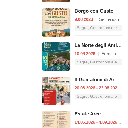
Borgo con Gusto
9.08.2026
|
Settefrati
Sagre, Gastronomia e Tradizioni nel Lazio
La Notte degli Antichi Sapori
10.08.2026
|
Fontechiari
Sagre, Gastronomia e Tradizioni nel Lazio
Il Gonfalone di Arpino
20.08.2026 - 23.08.2026
|
A
Sagre, Gastronomia e Tradizioni nel Lazio
Estate Arce
14.06.2026 - 4.09.2026
|
Ar