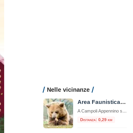
Nelle vicinanze
Area Faunistica dell’Orso a Campoli Appennino
A Campoli Appennino si trova un’Area Faunistica dell’Orso, all’interno del “Tomolo”. Il Tomolo è una suggestiva dolina carsica che si trova al centro del paese.La dolina, per le sue dimensioni (diametro m. 630, profondità m. 130, privo d’inghiottitoio) e per il suo aspetto grandioso, può essere annoverata tra le maggiori del Lazio e l’unica che […]
Distanza: 0,29 km