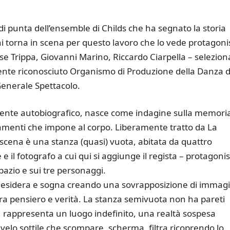
di punta dell’ensemble di Childs che ha segnato la storia
i torna in scena per questo lavoro che lo vede protagoni
ese Trippa, Giovanni Marino, Riccardo Ciarpella – selezion
ente riconosciuto Organismo di Produzione della Danza d
Generale Spettacolo.
ente autobiografico, nasce come indagine sulla memori
onamenti che impone al corpo. Liberamente tratto da La
scena è una stanza (quasi) vuota, abitata da quattro
 e il fotografo a cui qui si aggiunge il regista – protagoni
spazio e sui tre personaggi.
 desidera e sogna creando una sovrapposizione di immagi
 tra pensiero e verità. La stanza semivuota non ha pareti
o, rappresenta un luogo indefinito, una realtà sospesa
n velo sottile che scompare, scherma, filtra ricoprendo lo