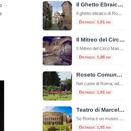
Il Ghetto Ebraico di Roma
o
o
Il ghetto ebraico di Roma è un piccolo quartiere delimitato dal Tevere da una parte e da Piazza Venezia dall’altra, è una zona ricca di storia e cultura e offre diverse attrazioni e luoghi da visitare e numerosi ristorantini tipici.Questo ghetto è stato uno dei primi ghetti istituiti in Europa e ha avuto un impatto […]
Distanza: 1,81 km
Il Mitreo del Circo Massimo
Il Mitreo del Circo Massimo è un sito archeologico situato a Roma, nei pressi del Circo Massimo, che rappresenta un antico santuario dedicato al culto di Mitra.Questo sito è una delle testimonianze più significative dell’antica religione del Mitraismo, una misteriosa religione orientale che si diffuse ampiamente nell’Impero Romano tra il I e il IV secolo […]
Distanza: 1,86 km
Roseto Comunale di Roma
Nel cuore di Roma, adagiato sulle dolci pendici del colle Aventino, si nasconde un gioiello di rara bellezza: il Roseto Comunale. Lontano dal trambusto del centro, questo incantevole giardino offre una vista mozzafiato che spazia dal Circo Massimo ai resti del Palatino, regalando un’esperienza sensoriale unica tra i profumi e i colori di oltre mille […]
Distanza: 1,91 km
Teatro di Marcello e Portico di Ottavia
Se Roma è un museo a cielo aperto, l’area che comprende il Teatro di Marcello e il Portico di Ottavia ne è senza dubbio il padiglione più incredibile. Situati nel cuore del Rione Sant’Angelo, a due passi dal Ghetto Ebraico, questi due monumenti non sono semplici rovine: sono la dimostrazione vivente di come la Città […]
Distanza: 1,91 km