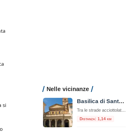
ata
a
ca
Nelle vicinanze
Basilica di Santa Maria in Trastevere
 si
Tra le strade acciottolate e l’atmosfera bohémienne del quartiere Trastevere, sorge una delle più antiche e affascinanti chiese di Roma: la Basilica di Santa Maria in Trastevere. Un luogo che unisce spiritualità, storia e bellezza artistica in un unico colpo d’occhio. Un’antichità che affascina Secondo la tradizione, la basilica fu fondata nel III secolo d.C. […]
Distanza: 1,14 km
po