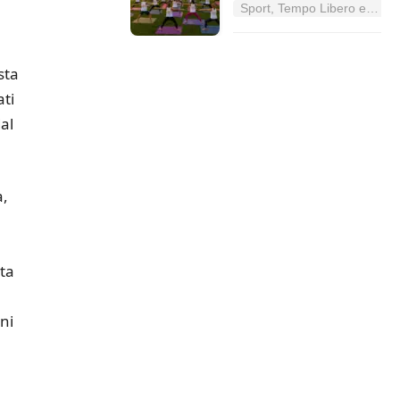
Sport, Tempo Libero e Divertimento nel Lazio
sta
ati
al
a,
sta
ni