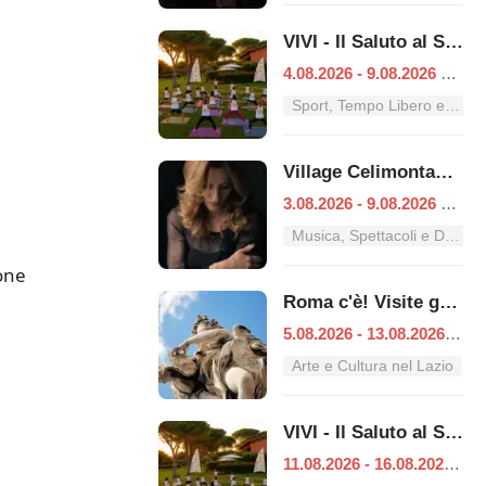
VIVI - Il Saluto al Sole
4.08.2026 - 9.08.2026
|
Ro
Sport, Tempo Libero e Divertimento nel Lazio
Village Celimontana: gli appuntamenti dal 3 al 9 agosto
3.08.2026 - 9.08.2026
|
Ro
Musica, Spettacoli e Danza nel Lazio
one
Roma c'è! Visite guidate (anche per bambini) dal 5 al 13 agosto 2026
5.08.2026 - 13.08.2026
|
Ro
Arte e Cultura nel Lazio
VIVI - Il Saluto al Sole
11.08.2026 - 16.08.2026
|
R