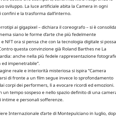
o sviluppo. La luce artificiale abita la Camera in ogni
confini e la trasforma dall’interno.
otipi ai gigapixel – dichiara il coreografo – si è consolid
 cinema siano le forme d’arte che più fedelmente
R e NFT ora si pensa che con la tecnologia digitale si poss
Contro questa convinzione già Roland Barthes ne La
ardia: anche nella più fedele rappresentazione fotografi
a ed impenetrabile”.
agine reale e interiorità misteriosa si ispira “Camera
ovarsi di fronte a un film segue invece lo sprofondamento
i corpi dei performers, lì a evocare ricordi ed emozioni.
 un tempo sospeso e nello spazio definito di una camera
di intime e personali sofferenze.
ere Internazionale d’arte di Montepulciano in luglio, do