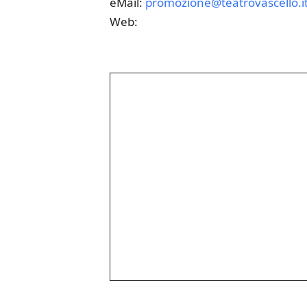
eMail:
promozione@teatrovascello.i
Web: