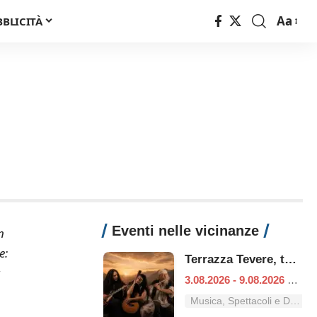
Aa
BBLICITÀ
Font
Resizer
Eventi nelle vicinanze
n
e:
Terrazza Tevere, tutti i concerti dal 3 al 9 agosto
a
3.08.2026 - 9.08.2026
|
Ro
Musica, Spettacoli e Danza nel Lazio