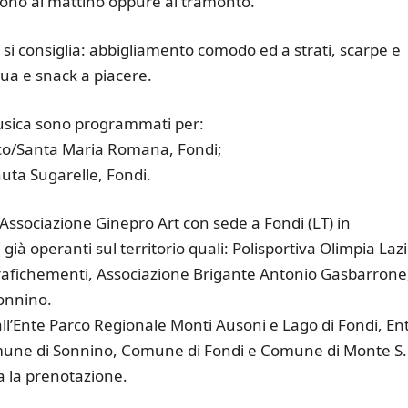
gono al mattino oppure al tramonto.
 consiglia: abbigliamento comodo ed a strati, scarpe e
qua e snack a piacere.
usica sono programmati per:
co/Santa Maria Romana, Fondi;
uta Sugarelle, Fondi.
’Associazione Ginepro Art con sede a Fondi (LT) in
già operanti sul territorio quali: Polisportiva Olimpia Lazi
rafichementi, Associazione Brigante Antonio Gasbarrone
Sonnino.
ll’Ente Parco Regionale Monti Ausoni e Lago di Fondi, En
mune di Sonnino, Comune di Fondi e Comune di Monte S.
a la prenotazione.