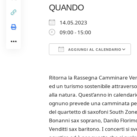
QUANDO
14.05.2023
09:00 - 15:00
AGGIUNGI AL CALENDARIO
Download ICS
Google Calendar
iCalendar
Office 365
Outloo
Ritorna la Rassegna Camminare Verso
ed un turismo sostenibile attraverso 
alla natura. Quest’anno in calendar
ognuno prevede una camminata per ra
del quartetto di saxofoni South Zo
Bonanni sax soprano, Danilo Florim
Venditti sax baritono. I concerti si 