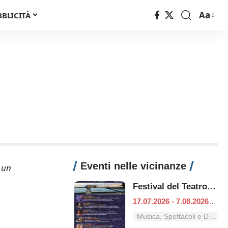
Aa
BBLICITÀ
Font
Resizer
Eventi nelle vicinanze
 un
Festival del Teatro classico
17.07.2026 - 7.08.2026
|
Fo
Musica, Spettacoli e Danza nel Lazio