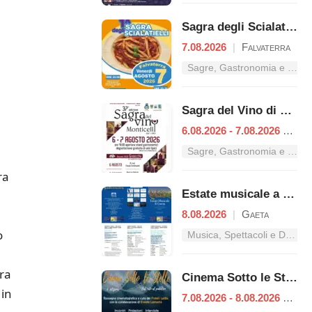
Sagra degli Scialatielli
7.08.2026
|
Falvaterra
Sagre, Gastronomia e Tradizioni nel Lazio
Sagra del Vino di Monticelli
6.08.2026 - 7.08.2026
|
Esp
Sagre, Gastronomia e Tradizioni nel Lazio
ra
Estate musicale a Gaeta
8.08.2026
|
Gaeta
o
Musica, Spettacoli e Danza nel Lazio
ra
Cinema Sotto le Stelle – Dal mito al pubblico
 in
7.08.2026 - 8.08.2026
|
Fon