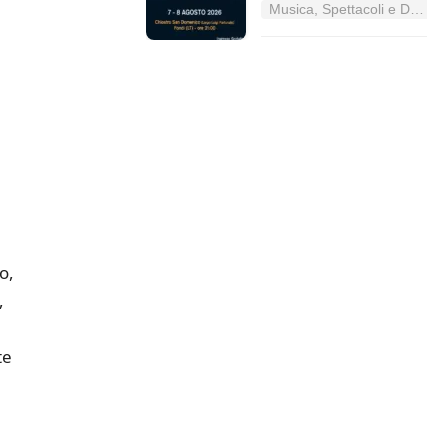
Musica, Spettacoli e Danza nel Lazio
o,
,
te