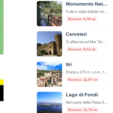
Monumento Naturale Mola della Corte – Settecannelle – Capodacqua
Il sito è stato istituito nel 2001 (D.P.R.L. 21 giugno 2001, n. 344) come area protetta di tipo “Monumento Naturale”, con la gestione affidata al Parco Naturale dei Monti Aurunci. Si estende su circa 4 ettari e conserva testimonianze del paesaggio naturale pre-bonifica nella piana di Fondi. Fin dal Seicento l’area è stata oggetto di contese […]
Distanza: 0,78 km
Cerveteri
Si affaccia sul Mar Tirreno e si trova a 42 km di distanza da Roma. Da Cerveteri si accede alla Necropoli etrusca del Sorbo e alla Necropoli etrusca della Banditaccia, una delle necropoli più monumentali del Mar Mediterraneo, dichiarata nel 2004 dal
Distanza: 8,13 km
Itri
Posta a 170 m. s.l.m., la cittadina di Itri sorge in una caratteristica vallata tra le falde occidentali dei monti Aurunci (passo di San Donato), a soli 8 km dalla costa. Castello di Itri Si trova lungo il percorso della via Appia, tra Fondi (co
Distanza: 11,67 km
Lago di Fondi
Nel cuore della Piana di Fondi, incastonato come una gemma grezza tra il promontorio di Sperlonga e la città di Terracina, giace il Lago di Fondi. Spesso oscurato dalla fama delle vicine spiagge della Riviera di Ulisse, questo bacino lacustre rappresenta in realtà uno degli ecosistemi più preziosi e affascinanti del Lazio meridionale. Non è […]
Distanza: 11,74 km