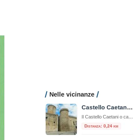
Nelle vicinanze
Castello Caetani a Fondi
Il Castello Caetani o castello baronale di Fondi è un’imponente fortezza situata a Fondi, una città nella regione del Lazio, in Italia.Alta 33 metri il castello è uno dei simboli storici e architettonici della zona ed è noto per la sua storia ricca e le sue caratteristiche architettoniche uniche.È uno dei pochi esemplari costruiti in […]
Distanza: 0,24 km