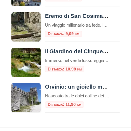
Eremo di San Cosimato a Vicovaro
Un viaggio millenario tra fede, ingegneria romana e silenzi rupestri nella Valle dell’Aniene A circa quaranta chilometri ad est di Roma, laddove la Valle dell’Aniene si restringe fino a formare una gola selvaggia e profonda, sorge uno dei complessi storici e spirituali più affascinanti e segreti del Lazio: l’Eremo di San Cosimato a Vicovaro. Arroccato […]
Distanza: 9,09 km
Il Giardino dei Cinque Sensi
Immerso nel verde lussureggiante del Parco Naturale Regionale dei Monti Lucretili, a circa 40 chilometri da Roma, sorge un luogo dove il tempo sembra essersi fermato e dove la natura non si limita a essere guardata, ma chiede di essere vissuta con ogni fibra del proprio essere. È il Giardino dei Cinque Sensi di Licenza, […]
Distanza: 10,98 km
Orvinio: un gioiello medievale tra i monti Lucretili
Nascosto tra le dolci colline dei Monti Lucretili, Orvinio è un piccolo borgo medievale che incanta con il suo fascino antico e la sua atmosfera senza tempo. Situato nella provincia di Rieti, a circa 840 metri di altitudine, questo pittoresco paesino è annoverato tra i “Borghi più belli d’Italia”, un riconoscimento meritato grazie alle sue […]
Distanza: 11,90 km