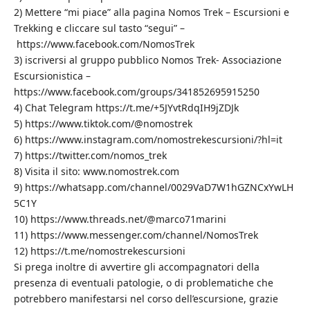
2) Mettere “mi piace” alla pagina Nomos Trek – Escursioni e
Trekking e cliccare sul tasto “segui” –
https://www.facebook.com/NomosTrek
3) iscriversi al gruppo pubblico Nomos Trek- Associazione
Escursionistica –
https://www.facebook.com/groups/341852695915250
4) Chat Telegram https://t.me/+5JYvtRdqIH9jZDJk
5) https://www.tiktok.com/@nomostrek
6) https://www.instagram.com/nomostrekescursioni/?hl=it
7) https://twitter.com/nomos_trek
8) Visita il sito: www.nomostrek.com
9) https://whatsapp.com/channel/0029VaD7W1hGZNCxYwLH
5C1Y
10) https://www.threads.net/@marco71marini
11) https://www.messenger.com/channel/NomosTrek
12) https://t.me/nomostrekescursioni
Si prega inoltre di avvertire gli accompagnatori della
presenza di eventuali patologie, o di problematiche che
potrebbero manifestarsi nel corso dell’escursione, grazie