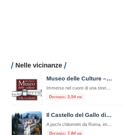
Nelle vicinanze
Museo delle Culture – Villa Garibaldi
Immerso nel cuore di una storica dimora, il Museo delle Culture – Villa Garibaldi rappresenta uno dei poli culturali più interessanti e dinamici del territorio. Situato all’interno di Villa Garibaldi a Riofreddo, splendida residenza ottocentesca circondata da un parco secolare, il museo è un punto di riferimento per chi desidera esplorare la ricchezza delle culture […]
Distanza: 2,54 km
Il Castello del Gallo di Mandela
A pochi chilometri da Roma, immerso nella quiete della Valle dell’Aniene, sorge il borgo di Mandela. Qui, come una gemma incastonata nella roccia, si erge il Castello del Gallo, un maniero che racchiude secoli di storia e un fascino letterario senza tempo, circondato da giardini che sono un vero e proprio trionfo di colori e […]
Distanza: 7,84 km