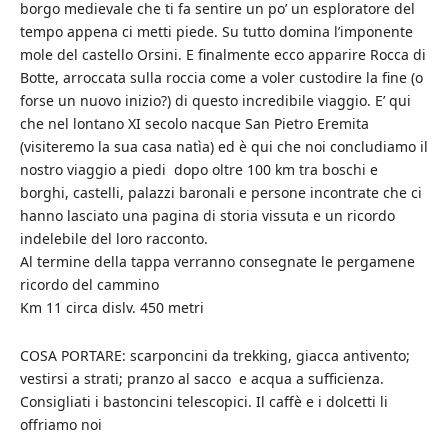
borgo medievale che ti fa sentire un po’ un esploratore del
tempo appena ci metti piede. Su tutto domina l’imponente
mole del castello Orsini. E finalmente ecco apparire Rocca di
Botte, arroccata sulla roccia come a voler custodire la fine (o
forse un nuovo inizio?) di questo incredibile viaggio. E’ qui
che nel lontano XI secolo nacque San Pietro Eremita
(visiteremo la sua casa natìa) ed è qui che noi concludiamo il
nostro viaggio a piedi dopo oltre 100 km tra boschi e
borghi, castelli, palazzi baronali e persone incontrate che ci
hanno lasciato una pagina di storia vissuta e un ricordo
indelebile del loro racconto.
Al termine della tappa verranno consegnate le pergamene
ricordo del cammino
Km 11 circa dislv. 450 metri
COSA PORTARE: scarponcini da trekking, giacca antivento;
vestirsi a strati; pranzo al sacco e acqua a sufficienza.
Consigliati i bastoncini telescopici. Il caffè e i dolcetti li
offriamo noi