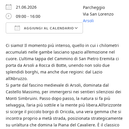
21.06.2026
Parcheggio
Via San Lorenzo
09:00 - 16:00
Arsoli
AGGIUNGI AL CALENDARIO
Download ICS
Google Calendar
iCalendar
Office 365
Outlook Live
Ci siamo! Il momento più intenso, quello in cui i chilometri
accumulati nelle gambe lasciano spazio all’emozione nel
cuore. L’ultima tappa del Cammino di San Pietro Eremita ci
porta da Arsoli a Rocca di Botte, unendo non solo due
splendidi borghi, ma anche due regioni: dal Lazio
all’Abruzzo.
Si parte dal fascino medievale di Arsoli, dominata dal
Castello Massimo, per immergersi nei sentieri silenziosi dei
Monti Simbruini. Passo dopo passo, la natura si fa più
selvaggia, l’aria più sottile e la mente più libera.All’orizzonte
si scorge il piccolo borgo di Oricola, una vera gemma che si
incontra proprio a metà strada, posizionata strategicamente
su un’altura che domina la Piana del Cavaliere. È il classico