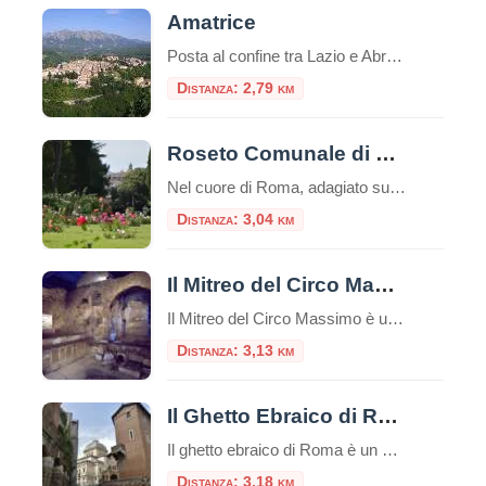
Amatrice
Posta al confine tra Lazio e Abruzzo, si trova Amatrice (955 s.l.m.). Il territorio si articola in un altipiano centrale, tra i 900 e i 1000 metri, ospitante il lago Scandarello e le numerose frazioni che le fanno da contorno.
Distanza: 2,79 km
Roseto Comunale di Roma
Nel cuore di Roma, adagiato sulle dolci pendici del colle Aventino, si nasconde un gioiello di rara bellezza: il Roseto Comunale. Lontano dal trambusto del centro, questo incantevole giardino offre una vista mozzafiato che spazia dal Circo Massimo ai resti del Palatino, regalando un’esperienza sensoriale unica tra i profumi e i colori di oltre mille […]
Distanza: 3,04 km
Il Mitreo del Circo Massimo
Il Mitreo del Circo Massimo è un sito archeologico situato a Roma, nei pressi del Circo Massimo, che rappresenta un antico santuario dedicato al culto di Mitra.Questo sito è una delle testimonianze più significative dell’antica religione del Mitraismo, una misteriosa religione orientale che si diffuse ampiamente nell’Impero Romano tra il I e il IV secolo […]
Distanza: 3,13 km
Il Ghetto Ebraico di Roma
Il ghetto ebraico di Roma è un piccolo quartiere delimitato dal Tevere da una parte e da Piazza Venezia dall’altra, è una zona ricca di storia e cultura e offre diverse attrazioni e luoghi da visitare e numerosi ristorantini tipici.Questo ghetto è stato uno dei primi ghetti istituiti in Europa e ha avuto un impatto […]
Distanza: 3,18 km