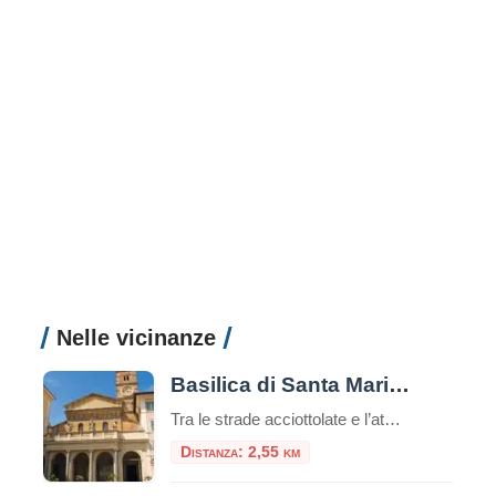
Nelle vicinanze
Basilica di Santa Maria in Trastevere
Tra le strade acciottolate e l’atmosfera bohémienne del quartiere Trastevere, sorge una delle più antiche e affascinanti chiese di Roma: la Basilica di Santa Maria in Trastevere. Un luogo che unisce spiritualità, storia e bellezza artistica in un unico colpo d’occhio. Un’antichità che affascina Secondo la tradizione, la basilica fu fondata nel III secolo d.C. […]
Distanza: 2,55 km