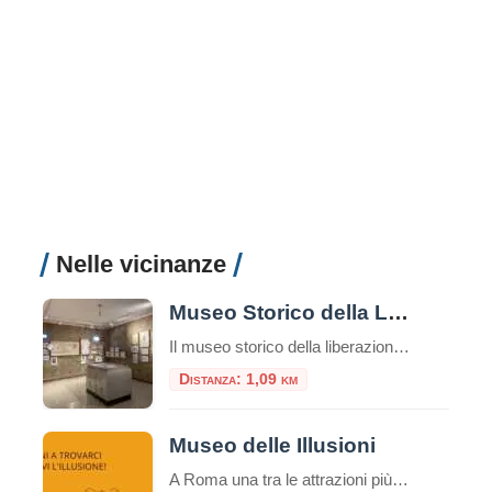
Nelle vicinanze
Museo Storico della Liberazione
Il museo storico della liberazione a Roma è un luogo di memoria e testimonianza della lotta per la libertà e la democrazia durante il periodo dell’occupazione nazista nella capitale italiana. Questa struttura è stata inaugurata nel 1955 e si trova nel cuore del quartiere Esquilino, nel centro storico della città. Appena entrati nel museo, ci […]
Distanza: 1,09 km
Museo delle Illusioni
A Roma una tra le attrazioni più insolite, divertenti e interessanti del mondo: il Museo delle Illusioni. Dal 12 novembre la venue internazionale sarà aperta al pubblico della capitale, in via Merulana 17. Roma è infatti la 38° città nel mondo – la seconda in Italia dopo Milano – ad avere una sede del museo interattivo […]