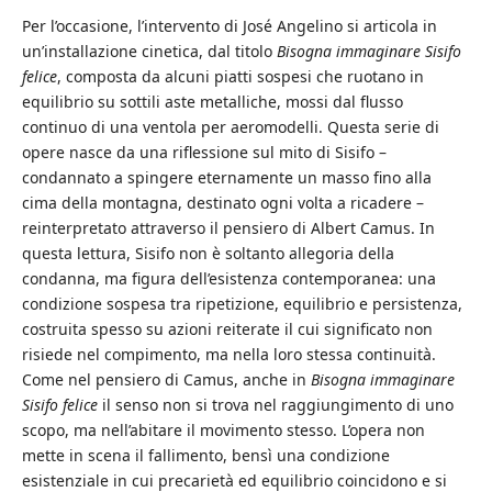
Per l’occasione, l’intervento di José Angelino si articola in
un’installazione cinetica, dal titolo
Bisogna immaginare Sisifo
felice
, composta da alcuni piatti sospesi che ruotano in
equilibrio su sottili aste metalliche, mossi dal flusso
continuo di una ventola per aeromodelli. Questa serie di
opere nasce da una riflessione sul mito di Sisifo –
condannato a spingere eternamente un masso fino alla
cima della montagna, destinato ogni volta a ricadere –
reinterpretato attraverso il pensiero di Albert Camus. In
questa lettura, Sisifo non è soltanto allegoria della
condanna, ma figura dell’esistenza contemporanea: una
condizione sospesa tra ripetizione, equilibrio e persistenza,
costruita spesso su azioni reiterate il cui significato non
risiede nel compimento, ma nella loro stessa continuità.
Come nel pensiero di Camus, anche in
Bisogna immaginare
Sisifo felice
il senso non si trova nel raggiungimento di uno
scopo, ma nell’abitare il movimento stesso. L’opera non
mette in scena il fallimento, bensì una condizione
esistenziale in cui precarietà ed equilibrio coincidono e si