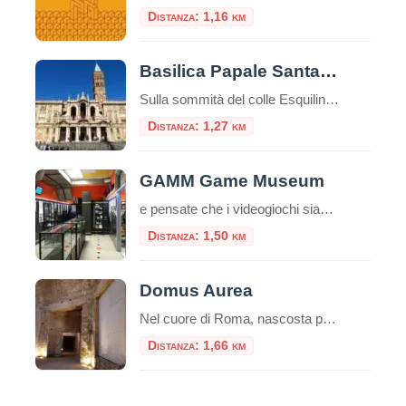
Distanza: 1,16 km
Basilica Papale Santa Maria Maggiore
Sulla sommità del colle Esquilino sorge la Basilica di Santa Maria Maggiore (o Basilica Liberiana), una delle quattro basiliche papali di Roma. Secondo la leggenda papa Liberio costruì una chiesa nel luogo, in cui, nella notte tra il 4 ed il 5 agosto del 358, sarebbe apparsa la neve sul colle dell’Esquilino, un evento miracoloso […]
Distanza: 1,27 km
GAMM Game Museum
e pensate che i videogiochi siano solo un passatempo moderno, il GAMM Game Museum di Roma è pronto a farvi cambiare idea. Situato a pochi passi dalla Stazione Termini, questo spazio non è una semplice sala giochi, ma un vero e proprio polo culturale riconosciuto, dove la storia del medium interattivo viene preservata, studiata e, […]
Distanza: 1,50 km
Domus Aurea
Nel cuore di Roma, nascosta per secoli sotto le fondamenta di monumenti successivi, giace una delle residenze più stravaganti e controverse mai costruite: la Domus Aurea, la Casa Dorata dell’imperatore Nerone. Più che un palazzo, fu un’utopia personale, un complesso colossale che ridefinì il concetto di lusso imperiale. Oggi, visitarla non è come entrare in […]
Distanza: 1,66 km