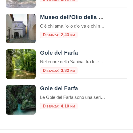
Museo dell’Olio della Sabina
C’è chi ama l’olio d’oliva e chi non ne può fare a meno. Per tutti loro, c’è un posto speciale in cui andare: il Museo dell’Olio della Sabina. Immaginatevi un luogo antico, in cui gli antichi mestieri vengono ancora praticati con orgoglio. Un luogo dove si può apprendere la storia e la cultura di una […]
Distanza: 2,43 km
Gole del Farfa
Nel cuore della Sabina, tra le colline verdi del Lazio, si nasconde un piccolo gioiello naturale: le Gole del Farfa. Questo angolo incontaminato, scavato nel tempo dall’omonimo fiume, rappresenta una delle mete più affascinanti per gli amanti della natura, del trekking e dell’avventura. Un Paesaggio Suggestivo Le Gole del Farfa si trovano all’interno della Riserva […]
Distanza: 3,82 km
Gole del Farfa
Le Gole del Farfa sono una serie di profonde gole scavate dal fiume Farfa, affluente di sinistra del Tevere, nella regione italiana del Lazio.Questo fiume attraversa una serie di strette e suggestive gole, circondate da pareti rocciose e vegetazione lussureggiante.La zona è nota per la sua bellezza naturale e viene spesso visitata da escursionisti, amanti […]
Distanza: 4,10 km