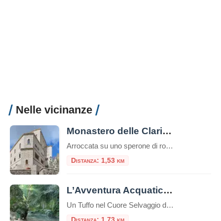
Nelle vicinanze
Monastero delle Clarisse Eremite di Santa Maria della Provvidenza
Arroccata su uno sperone di roccia che domina la valle del Tevere, Fara in Sabina è un gioiello medievale della provincia di Rieti. Ma oltre i suoi vicoli pittoreschi e i panorami mozzafiato, il borgo custodisce un luogo dove il tempo sembra essersi fermato, un’isola di profonda spiritualità: il Monastero delle Clarisse Eremite di Santa […]
Distanza: 1,53 km
L’Avventura Acquatica de “I 30 Guadi sul Farfa”
Un Tuffo nel Cuore Selvaggio della Sabina Un’escursione che è un’immersione totale nella natura, un percorso avventuroso con i piedi costantemente a mollo nelle acque limpide di uno dei fiumi più affascinanti del Lazio. L’itinerario conosciuto come “I 30 Guadi sul Farfa” (o, più propriamente, “dei 30 Guadi”) offre un’esperienza unica e rigenerante, snodandosi da […]
Distanza: 1,73 km