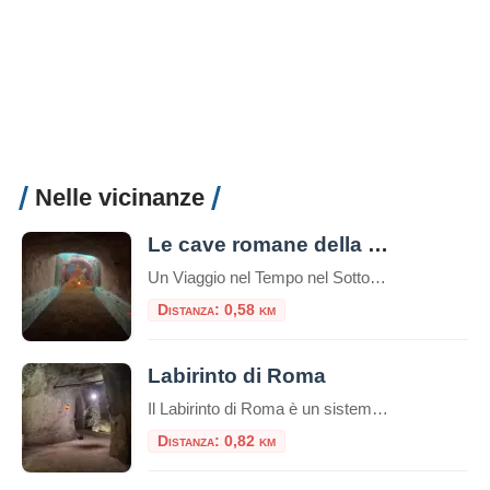
Nelle vicinanze
Le cave romane della Caffarella
Un Viaggio nel Tempo nel Sottosuolo di Roma Nel cuore pulsante di Roma, celato all’interno della splendida cornice naturale del Parco Regionale dell’Appia Antica, si nasconde un tesoro di storia e mistero: le Cave Romane della Caffarella. Questo affascinante complesso ipogeo offre un’esperienza di viaggio unica, portando i visitatori a esplorare un mondo sotterraneo che […]
Distanza: 0,58 km
Labirinto di Roma
Il Labirinto di Roma è un sistema di gallerie sotterranee che si estende per circa 5 km, di cui 1,5 km sono accessibili al pubblico tramite visite guidate a piedi o in bicicletta. Queste gallerie furono originariamente scavate a partire dal I secolo d.C. per l’estrazione di materiali da costruzione, come la pozzolana, utilizzati nella […]
Distanza: 0,82 km