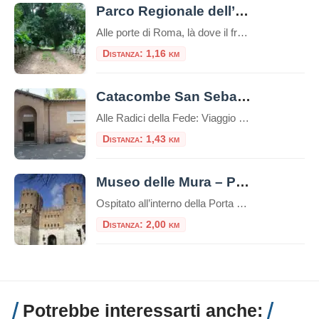
Parco Regionale dell’Appia Antica
Alle porte di Roma, là dove il fragore della metropoli si attenua fino a diventare un eco lontano, si estende un territorio che è molto più di un semplice spazio verde. È un santuario di memorie, un corridoio ecologico e un capolavoro paesaggistico unico al mondo: il Parco Regionale dell’Appia Antica. Esteso su oltre 4.500 […]
Distanza: 1,16 km
Catacombe San Sebastiano
Alle Radici della Fede: Viaggio nelle Catacombe di San Sebastiano sull’Appia Antica Immerse nel verde suggestivo della Via Appia Antica, le Catacombe di San Sebastiano rappresentano una delle testimonianze più affascinanti e stratificate della Roma cristiana e pagana. Questo luogo non è solo un cimitero sotterraneo, ma uno scrigno di storia che custodisce la memoria […]
Distanza: 1,43 km
Museo delle Mura – Porta San Sebastiano
Ospitato all’interno della Porta San Sebastiano delle mura Aureliane, il Museo delle Mura è stato realizzato nel 1990 ed offre ai visitatori un itinerario didattico che ripercorre la storia delle fortificazioni della città, dall’età regia e re
Distanza: 2,00 km
Potrebbe interessarti anche: