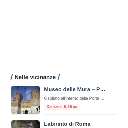
Nelle vicinanze
Museo delle Mura – Porta San Sebastiano
Ospitato all’interno della Porta San Sebastiano delle mura Aureliane, il Museo delle Mura è stato realizzato nel 1990 ed offre ai visitatori un itinerario didattico che ripercorre la storia delle fortificazioni della città, dall’età regia e re
Distanza: 0,85 km
Labirinto di Roma