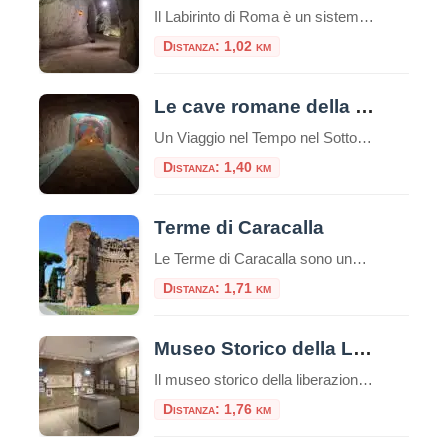
Il Labirinto di Roma è un sistema di gallerie sotterranee che si estende per circa 5 km, di cui 1,5 km sono accessibili al pubblico tramite visite guidate a piedi o in bicicletta. Queste gallerie furono originariamente scavate a partire dal I secolo d.C. per l’estrazione di materiali da costruzione, come la pozzolana, utilizzati nella […]
Distanza: 1,02 km
Le cave romane della Caffarella
Un Viaggio nel Tempo nel Sottosuolo di Roma Nel cuore pulsante di Roma, celato all’interno della splendida cornice naturale del Parco Regionale dell’Appia Antica, si nasconde un tesoro di storia e mistero: le Cave Romane della Caffarella. Questo affascinante complesso ipogeo offre un’esperienza di viaggio unica, portando i visitatori a esplorare un mondo sotterraneo che […]
Distanza: 1,40 km
Terme di Caracalla
Le Terme di Caracalla sono uno dei siti archeologici più importanti e impressionanti di Roma, Italia.Queste terme furono costruite durante il regno dell’imperatore romano Caracalla, il cui nome è associato al loro nome.La costruzione delle Terme di Caracalla iniziò nel 212 d.C. e fu completata nel 216 d.C. durante i regni degli imperatori Settimio Severo […]
Distanza: 1,71 km
Museo Storico della Liberazione
Il museo storico della liberazione a Roma è un luogo di memoria e testimonianza della lotta per la libertà e la democrazia durante il periodo dell’occupazione nazista nella capitale italiana. Questa struttura è stata inaugurata nel 1955 e si trova nel cuore del quartiere Esquilino, nel centro storico della città. Appena entrati nel museo, ci […]
Distanza: 1,76 km