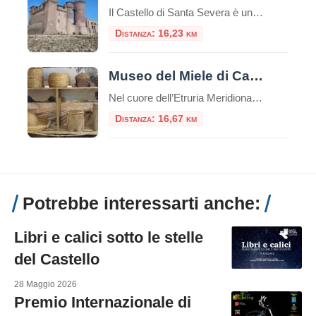
Il Castello di Santa Severa è un’imponente struttura situata lungo la costa tirrenica dell’Italia, nel comune di Santa Marinella, nella regione del Lazio. Questo castello medievale è noto per la sua posizione panoramica sul mare e la sua storia ricca di avvenimenti. Ecco alcuni punti salienti riguardo al Castello di Santa Severa: Il Castello deve […]
Distanza: 16,23 km
Museo del Miele di Canale Monterano
Nel cuore dell’Etruria Meridionale, a poca distanza da Roma e a ridosso dell’incantevole Riserva Naturale di Monterano, sorge un piccolo scrigno di cultura materiale e biodiversità: il Museo del Miele di Canale Monterano. Nato dalla passione e dalla lungimiranza dell’Associazione Monterano Apicoltori APS, questo spazio espositivo non è soltanto un luogo in cui si conserva […]
Distanza: 16,67 km
Potrebbe interessarti anche:
Libri e calici sotto le stelle
del Castello
28 Maggio 2026
Premio Internazionale di