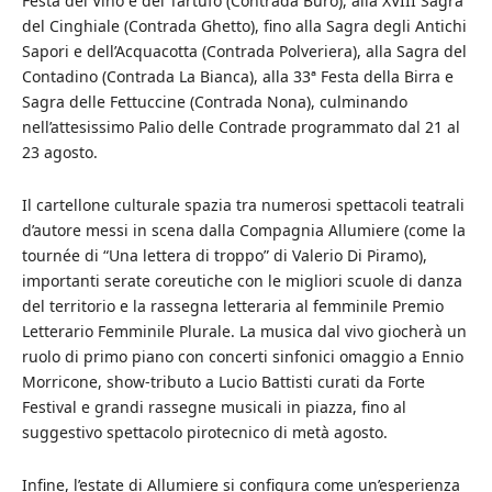
Festa del Vino e del Tartufo (Contrada Burò), alla XVIII Sagra
del Cinghiale (Contrada Ghetto), fino alla Sagra degli Antichi
Sapori e dell’Acquacotta (Contrada Polveriera), alla Sagra del
Contadino (Contrada La Bianca), alla 33ª Festa della Birra e
Sagra delle Fettuccine (Contrada Nona), culminando
nell’attesissimo Palio delle Contrade programmato dal 21 al
23 agosto.
Il cartellone culturale spazia tra numerosi spettacoli teatrali
d’autore messi in scena dalla Compagnia Allumiere (come la
tournée di “Una lettera di troppo” di Valerio Di Piramo),
importanti serate coreutiche con le migliori scuole di danza
del territorio e la rassegna letteraria al femminile Premio
Letterario Femminile Plurale. La musica dal vivo giocherà un
ruolo di primo piano con concerti sinfonici omaggio a Ennio
Morricone, show-tributo a Lucio Battisti curati da Forte
Festival e grandi rassegne musicali in piazza, fino al
suggestivo spettacolo pirotecnico di metà agosto.
Infine, l’estate di Allumiere si configura come un’esperienza