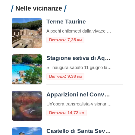
Nelle vicinanze
Terme Taurine
A pochi chilometri dalla vivace città portuale di Civitavecchia, su una verdeggiante collina che domina il Tirreno, sorge uno dei complessi termali romani più affascinanti e meglio conservati dell’Etruria meridionale: l’Area Archeologica delle Terme Taurine, conosciute anche come Terme di Traiano. Questo sito non è solo un complesso di antiche rovine, ma una vera e […]
Distanza: 7,25 km
Stagione estiva di Aquafelix
Si inaugura sabato 11 giugno la nuova stagione di Aquafelix a Civitavecchia, il più grande Parco aquatico del Centro Italia, tra i 10 più belli nel Paese. Tante le attività in programma per una estate che si annuncia piena di eventi, con particolare attenzione alle famiglie e al divertimento dei bambini. Tra gli appuntamenti in […]
Distanza: 9,38 km
Apparizioni nel Convento di San Bonaventura a Monterano
Un’opera transrealista-visionaria di Francesco Guadagnuolo ambientata nella provincia di Roma, mette in corrispondenza Monterano con il mistero del Convento di San Bonaventura, la bellissima facciata della Chiesa con la fontana ottagonale opere del Bernini. La Tuscia è un territorio arcaico, pieno di storia, memorie e narrazioni tradizionali, ricche di attrattive e misteri che avvolgono gli ambienti e le strutture della […]
Distanza: 14,72 km
Castello di Santa Severa