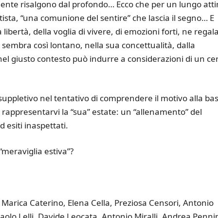
nte risalgono dal profondo… Ecco che per un lungo att
tista, “una comunione del sentire” che lascia il segno… E
a libertà, della voglia di vivere, di emozioni forti, ne regal
 sembra così lontano, nella sua concettualità, dalla
el giusto contesto può indurre a considerazioni di un ce
uppletivo nel tentativo di comprendere il motivo alla ba
to rappresentarvi la “sua” estate: un “allenamento” del
esiti inaspettati.
“meraviglia estiva”?
 Marica Caterino, Elena Cella, Preziosa Censori, Antonio
aolo Lelli, Davide Leocata, Antonio Miralli, Andrea Pennin