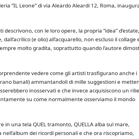
leria “IL Leone” di via Aleardo Aleardi 12, Roma, inaugura
sti descrivono, con le loro opere, la propria “idea” d’estate
dall’acrilico (e olio) all’acquarello, non escluso il collage 
 sempre molto gradita, soprattutto quando l’autore dimos
sorprendente vedere come gli artisti trasfigurano anche i
mbrano banali) ammantandoli di mille suggestioni e mette
sserebbero inosservati e che invece acquisiscono un rili
 attentamente su come normalmente osserviamo il mondo
ire in una tela QUEL tramonto, QUELLA alba sul mare,
nell’album dei ricordi personali e che ora riscopriamo,