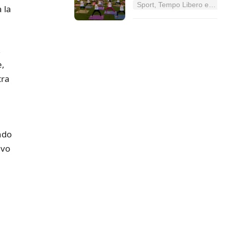
Sport, Tempo Libero e Divertimento nel Lazio
 la
,
e,
tra
ndo
evo