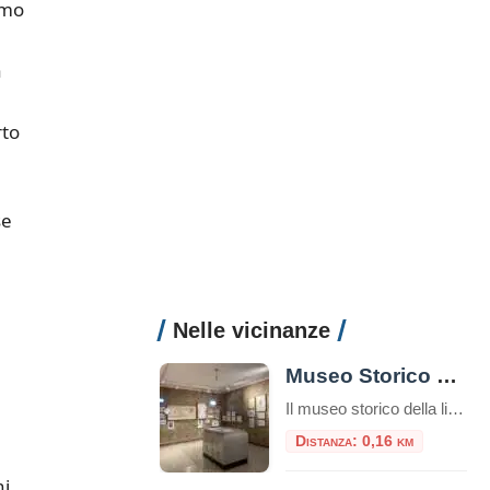
imo
a
rto
se
Nelle vicinanze
Museo Storico della Liberazione
Il museo storico della liberazione a Roma è un luogo di memoria e testimonianza della lotta per la libertà e la democrazia durante il periodo dell’occupazione nazista nella capitale italiana. Questa struttura è stata inaugurata nel 1955 e si trova nel cuore del quartiere Esquilino, nel centro storico della città. Appena entrati nel museo, ci […]
Distanza: 0,16 km
i,