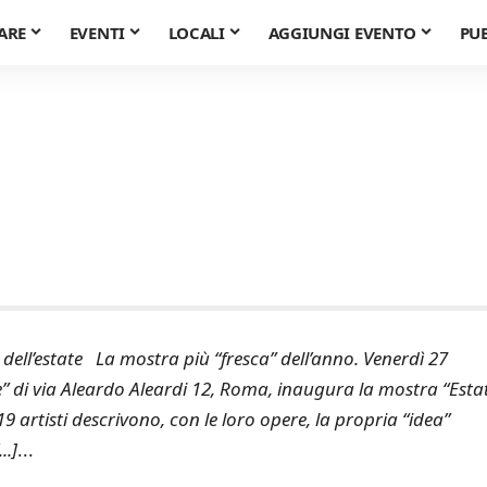
ARE
EVENTI
LOCALI
AGGIUNGI EVENTO
PU
dell’estate La mostra più “fresca” dell’anno. Venerdì 27
ne” di via Aleardo Aleardi 12, Roma, inaugura la mostra “Esta
 19 artisti descrivono, con le loro opere, la propria “idea”
..]
...