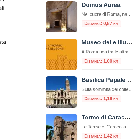
Domus Aurea
li
Nel cuore di Roma, nascosta per secoli sotto le fondamenta di monumenti successivi, giace una delle residenze più stravaganti e controverse mai costruite: la Domus Aurea, la Casa Dorata dell’imperatore Nerone. Più che un palazzo, fu un’utopia personale, un complesso colossale che ridefinì il concetto di lusso imperiale. Oggi, visitarla non è come entrare in […]
Distanza: 0,87 km
sta
Museo delle Illusioni
A Roma una tra le attrazioni più insolite, divertenti e interessanti del mondo: il Museo delle Illusioni. Dal 12 novembre la venue internazionale sarà aperta al pubblico della capitale, in via Merulana 17. Roma è infatti la 38° città nel mondo – la seconda in Italia dopo Milano – ad avere una sede del museo interattivo […]
Distanza: 1,00 km
Basilica Papale Santa Maria Maggiore
Sulla sommità del colle Esquilino sorge la Basilica di Santa Maria Maggiore (o Basilica Liberiana), una delle quattro basiliche papali di Roma. Secondo la leggenda papa Liberio costruì una chiesa nel luogo, in cui, nella notte tra il 4 ed il 5 agosto del 358, sarebbe apparsa la neve sul colle dell’Esquilino, un evento miracoloso […]
Distanza: 1,18 km
Terme di Caracalla
Le Terme di Caracalla sono uno dei siti archeologici più importanti e impressionanti di Roma, Italia.Queste terme furono costruite durante il regno dell’imperatore romano Caracalla, il cui nome è associato al loro nome.La costruzione delle Terme di Caracalla iniziò nel 212 d.C. e fu completata nel 216 d.C. durante i regni degli imperatori Settimio Severo […]
Distanza: 1,42 km