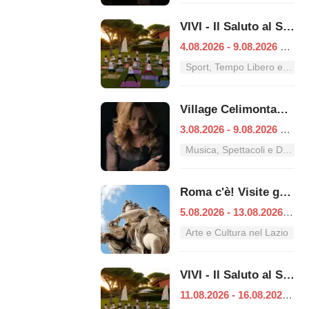
VIVI - Il Saluto al Sole
4.08.2026 - 9.08.2026
|
Ro
Sport, Tempo Libero e Divertimento nel Lazio
Village Celimontana: gli appuntamenti dal 3 al 9 agosto
3.08.2026 - 9.08.2026
|
Ro
Musica, Spettacoli e Danza nel Lazio
Roma c'è! Visite guidate (anche per bambini) dal 5 al 13 agosto 2026
5.08.2026 - 13.08.2026
|
Ro
Arte e Cultura nel Lazio
VIVI - Il Saluto al Sole
11.08.2026 - 16.08.2026
|
R