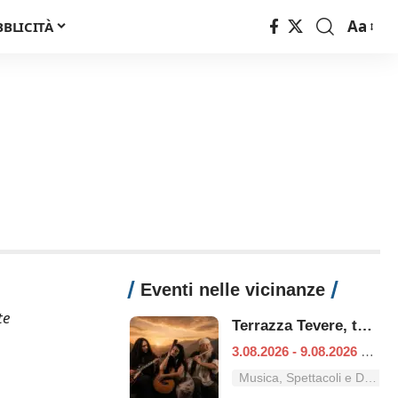
Aa
BBLICITÀ
Font
Resizer
Eventi nelle vicinanze
te
Terrazza Tevere, tutti i concerti dal 3 al 9 agosto
3.08.2026 - 9.08.2026
|
Ro
Musica, Spettacoli e Danza nel Lazio