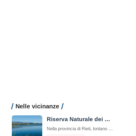
Nelle vicinanze
Riserva Naturale dei Laghi Lungo e Ripasottile
Nella provincia di Rieti, lontano dal caos delle grandi città e immerso nel cuore della Sabina, si trova un luogo incantevole e ancora poco conosciuto: la Riserva Naturale dei Laghi Lungo e Ripasottile. Questa area protetta, istituita nel 1985, è un vero e proprio paradiso per gli amanti della natura, del birdwatching e della tranquillità. Con […]