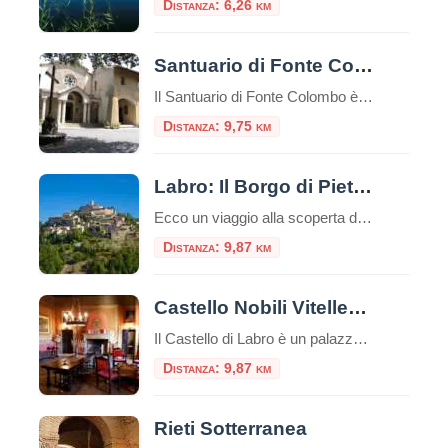
Distanza: 6,26 km
Santuario di Fonte Colombo
Il Santuario di Fonte Colombo è un luogo di grande importanza storica e religiosa situato nei pressi di Rieti, nella regione del Lazio, in Italia. Il santuario è dedicato a San Francesco d’Assisi, fondatore dell’ordine francescano. Il santuario è considerato il Sinai francescano. Qui tutto è sacro: gli edifici e il bosco stesso, perché racchiude […]
Distanza: 9,75 km
Labro: Il Borgo di Pietra Sospeso nel Tempo
Ecco un viaggio alla scoperta di Labro, uno dei borghi meglio conservati e più romantici d’Italia. Arroccato su uno sperone roccioso al confine tra Lazio e Umbria, il borgo di Labro in provincia di Rieti, è una “sentinella” che sorveglia dall’alto lo splendido Lago di Piediluco. Labro è un labirinto verticale. Interamente costruito in pietra […]
Distanza: 9,87 km
Castello Nobili Vitelleschi o Castello di Labro
Il Castello di Labro è un palazzo nobiliare situato nel comune di Labro, in provincia di Rieti.Questo castello è noto per la vista panoramica spettacolare sulla valle del fiume Nera e sul Lago Piediluco. Storia del Castello In origine l’incastellamento di Labro si componeva di un’imponente torre quadrata sovrastante il borgo, il quale era a […]
Distanza: 9,87 km
Rieti Sotterranea