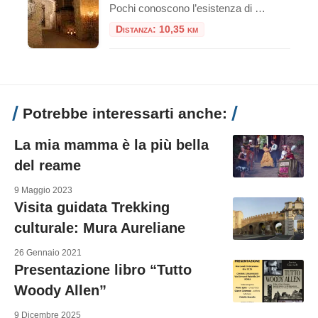
Pochi conoscono l’esistenza di ampi ambienti che inglobano vestigia romane sotto l’odierna via Roma a Rieti. E questo non sorprende se si considera che fino a pochi anni fa, i primi a non saperlo erano i reatini stessi. Le cose fortunatamente sono cambiate, ma ancor
Distanza: 10,35 km
Potrebbe interessarti anche:
La mia mamma è la più bella
del reame
9 Maggio 2023
Visita guidata Trekking
culturale: Mura Aureliane
26 Gennaio 2021
Presentazione libro “Tutto
Woody Allen”
9 Dicembre 2025