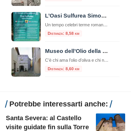
L’Oasi Sulfurea Simone Agostini
Un tempo celebri terme romane, oggi un sito naturalistico rigenerato e dedicato a un giovane scout. L’Oasi Sulfurea Simone Agostini è un angolo di pace e storia alle porte di Roma, un luogo dove il benessere della natura si fonde con il ricordo. Nascosta tra le colline della Sabina, nel comune di Montelibretti, si trova […]
Distanza: 8,58 km
Museo dell’Olio della Sabina
C’è chi ama l’olio d’oliva e chi non ne può fare a meno. Per tutti loro, c’è un posto speciale in cui andare: il Museo dell’Olio della Sabina. Immaginatevi un luogo antico, in cui gli antichi mestieri vengono ancora praticati con orgoglio. Un luogo dove si può apprendere la storia e la cultura di una […]
Distanza: 8,60 km
Potrebbe interessarti anche:
Santa Severa: al Castello
visite guidate fin sulla Torre