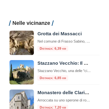
Nelle vicinanze
Grotta dei Massacci
Nel comune di Frasso Sabino, più precisamente ad Osteria Nuova si nasconde una tomba monumentale del II secolo, la Grotta dei Massacci.Il monumento, inglobato da un casale agricolo nel XVII secolo, si trova in un antico punto di sosta sulla consolare romana Salaria. La grotta è un grandioso monumento funerario dagli enormi blocchi di calcare […]
Distanza: 6,39 km
Stazzano Vecchio: Il borgo fantasma della Sabina
Stazzano Vecchio, una delle “città fantasma” più suggestive del Lazio. A pochi chilometri dalla frenesia di Roma, arroccato su una collina che domina la valle del Tevere e guarda verso i Monti Lucretili, esiste un luogo dove l’orologio si è fermato bruscamente all’inizio del secolo scorso. Questo borgo medievale, frazione di Palombara Sabina, non è […]
Distanza: 6,85 km
Monastero delle Clarisse Eremite di Santa Maria della Provvidenza
Arroccata su uno sperone di roccia che domina la valle del Tevere, Fara in Sabina è un gioiello medievale della provincia di Rieti. Ma oltre i suoi vicoli pittoreschi e i panorami mozzafiato, il borgo custodisce un luogo dove il tempo sembra essersi fermato, un’isola di profonda spiritualità: il Monastero delle Clarisse Eremite di Santa […]
Distanza: 7,20 km