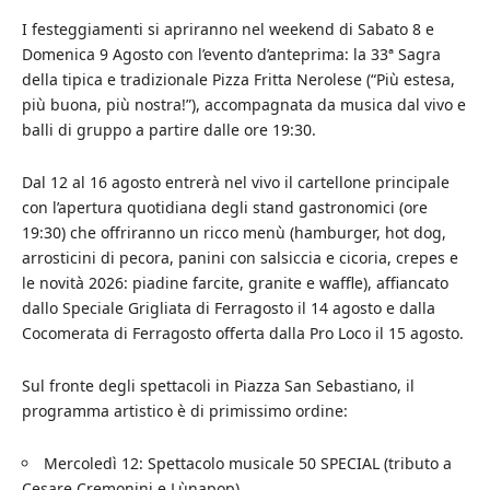
I festeggiamenti si apriranno nel weekend di Sabato 8 e
Domenica 9 Agosto con l’evento d’anteprima: la 33ª Sagra
della tipica e tradizionale Pizza Fritta Nerolese (“Più estesa,
più buona, più nostra!”), accompagnata da musica dal vivo e
balli di gruppo a partire dalle ore 19:30.
Dal 12 al 16 agosto entrerà nel vivo il cartellone principale
con l’apertura quotidiana degli stand gastronomici (ore
19:30) che offriranno un ricco menù (hamburger, hot dog,
arrosticini di pecora, panini con salsiccia e cicoria, crepes e
le novità 2026: piadine farcite, granite e waffle), affiancato
dallo Speciale Grigliata di Ferragosto il 14 agosto e dalla
Cocomerata di Ferragosto offerta dalla Pro Loco il 15 agosto.
Sul fronte degli spettacoli in Piazza San Sebastiano, il
programma artistico è di primissimo ordine:
Mercoledì 12: Spettacolo musicale 50 SPECIAL (tributo a
Cesare Cremonini e Lùnapop).