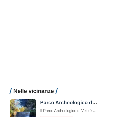
Nelle vicinanze
Parco Archeologico di Veio
Il Parco Archeologico di Veio è una perla poco conosciuta a due passi da Roma, un’area dove storia e natura si fondono armoniosamente, regalando un’esperienza suggestiva tra sentieri immersi nel verde, necropoli etrusche, antiche vie romane e cascate nascoste. Ecco tutto quello che c’è da sapere per visitarlo. Dove si trova Il Parco di Veio […]