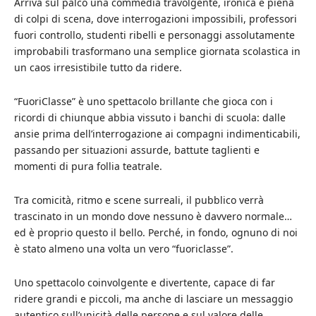
Arriva sul palco una commedia travolgente, ironica e piena
di colpi di scena, dove interrogazioni impossibili, professori
fuori controllo, studenti ribelli e personaggi assolutamente
improbabili trasformano una semplice giornata scolastica in
un caos irresistibile tutto da ridere.
“FuoriClasse” è uno spettacolo brillante che gioca con i
ricordi di chiunque abbia vissuto i banchi di scuola: dalle
ansie prima dell’interrogazione ai compagni indimenticabili,
passando per situazioni assurde, battute taglienti e
momenti di pura follia teatrale.
Tra comicità, ritmo e scene surreali, il pubblico verrà
trascinato in un mondo dove nessuno è davvero normale…
ed è proprio questo il bello. Perché, in fondo, ognuno di noi
è stato almeno una volta un vero “fuoriclasse”.
Uno spettacolo coinvolgente e divertente, capace di far
ridere grandi e piccoli, ma anche di lasciare un messaggio
autentico sull’unicità delle persone e sul valore delle