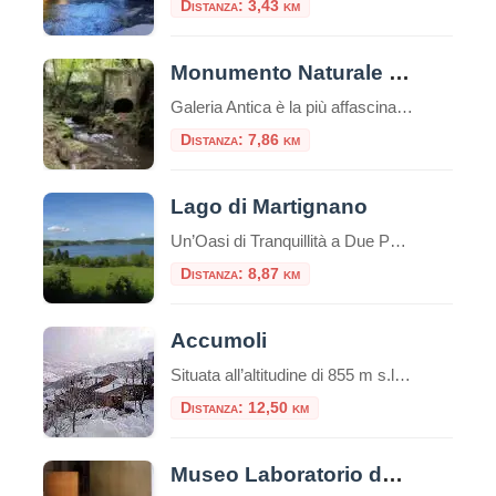
Distanza: 3,43 km
Monumento Naturale di Galeria Antica
Galeria Antica è la più affascinante tra le città morte del Lazio. Le rovine di questo borgo medievale, le cui origini risalgono probabilmente al tempo degli etruschi, sono arroccate su un alto sperone di tufo lambito dal fiume Arrone, nei pressi della
Distanza: 7,86 km
Lago di Martignano
Un’Oasi di Tranquillità a Due Passi da Roma Nel cuore della campagna romana, a soli 30 chilometri dalla Capitale, si nasconde uno dei tesori naturali più preziosi del Lazio: il Lago di Martignano. Questo specchio d’acqua dalle acque cristalline rappresenta una delle destinazioni più affascinanti per chi cerca un rifugio dalla frenesia urbana, immerso in […]
Distanza: 8,87 km
Accumoli
Situata all’altitudine di 855 m s.l.m. nell’Appennino umbro-marchigiano, Accumoli appartiene alla Comunità montana del Velino. Fino al 1927 era parte della provincia dell’Aquila in Abruzzo. Il comune di Accumoli è, insieme alla confinante Arquata del Tronto, l’unico in Italia a confinare con tre regioni (Abruzzo, Marche e Umbria) diverse da quella di appartenenza (Lazio). Il […]
Distanza: 12,50 km
Museo Laboratorio della Mente di Roma