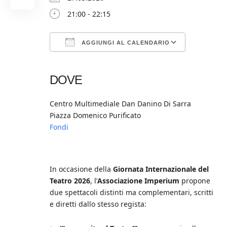
21:00 - 22:15
AGGIUNGI AL CALENDARIO
Download ICS
Google Calendar
iCalendar
Office 365
Outlook Live
DOVE
Centro Multimediale Dan Danino Di Sarra
Piazza Domenico Purificato
Fondi
In occasione della
Giornata Internazionale del
Teatro 2026
, l’
Associazione Imperium
propone
due spettacoli distinti ma complementari, scritti
e diretti dallo stesso regista: