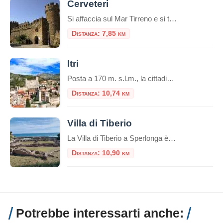
Cerveteri
Si affaccia sul Mar Tirreno e si trova a 42 km di distanza da Roma. Da Cerveteri si accede alla Necropoli etrusca del Sorbo e alla Necropoli etrusca della Banditaccia, una delle necropoli più monumentali del Mar Mediterraneo, dichiarata nel 2004 dal
Distanza: 7,85 km
Itri
Posta a 170 m. s.l.m., la cittadina di Itri sorge in una caratteristica vallata tra le falde occidentali dei monti Aurunci (passo di San Donato), a soli 8 km dalla costa. Castello di Itri Si trova lungo il percorso della via Appia, tra Fondi (co
Distanza: 10,74 km
Villa di Tiberio
La Villa di Tiberio a Sperlonga è uno dei più affascinanti esempi di residenza imperiale romana sulla costa tirrenica. Situata nel comune di Sperlonga, in provincia di Latina, la villa si affaccia sul mare e rappresenta uno squarcio della vita privata dell’imperatore Tiberio. Origini e Struttura della Villa La villa, costruita nel I secolo a.C., […]
Distanza: 10,90 km
Potrebbe interessarti anche: