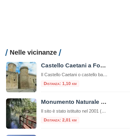
Nelle vicinanze
Castello Caetani a Fondi
Il Castello Caetani o castello baronale di Fondi è un’imponente fortezza situata a Fondi, una città nella regione del Lazio, in Italia.Alta 33 metri il castello è uno dei simboli storici e architettonici della zona ed è noto per la sua storia ricca e le sue caratteristiche architettoniche uniche.È uno dei pochi esemplari costruiti in […]
Distanza: 1,10 km
Monumento Naturale Mola della Corte – Settecannelle – Capodacqua
Il sito è stato istituito nel 2001 (D.P.R.L. 21 giugno 2001, n. 344) come area protetta di tipo “Monumento Naturale”, con la gestione affidata al Parco Naturale dei Monti Aurunci. Si estende su circa 4 ettari e conserva testimonianze del paesaggio naturale pre-bonifica nella piana di Fondi. Fin dal Seicento l’area è stata oggetto di contese […]
Distanza: 2,01 km