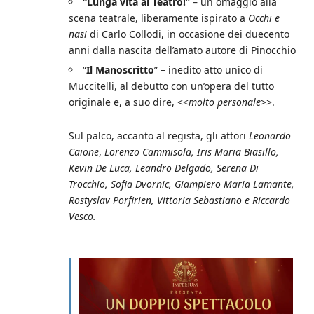
“Lunga vita al Teatro!”
– un omaggio alla
scena teatrale, liberamente ispirato a
Occhi e
nasi
di Carlo Collodi, in occasione dei duecento
anni dalla nascita dell’amato autore di Pinocchio
“
Il Manoscritto
” – inedito atto unico di
Muccitelli, al debutto con un’opera del tutto
originale e, a suo dire, <<
molto personale
>>.
Sul palco, accanto al regista, gli attori
Leonardo
Caione
,
Lorenzo Cammisola,
Iris Maria Biasillo,
Kevin De Luca, Leandro Delgado, Serena Di
Trocchio, Sofia Dvornic, Giampiero Maria Lamante,
Rostyslav Porfirien, Vittoria Sebastiano e Riccardo
Vesco.