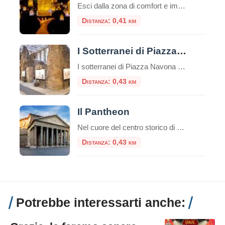
Esci dalla zona di comfort e immergiti in un’esperienza unica che non dimenticherai mai! IKONO è la nuova esperienza immersiva a pochi passi dal Pantheon. Un emozionante e indimenticabile percorso di circa un’ora attraverso una serie di atmosfere coinvolgenti che scateneranno la vostra creatività interiore per creare ricordi unici.Durante la visita, interagirai con più di […]
Distanza: 0,41 km
I Sotterranei di Piazza Navona
I sotterranei di Piazza Navona sono un complesso di ambienti sotterranei situati sotto la famosa Piazza Navona di Roma, in Italia. Questi sotterranei sono noti come “Stadio di Domiziano” e rappresentano uno dei siti archeologici più importanti della città. Piazza Navona, la più bella piazza barocca di Roma, occupa la pista dell’antico “Stadio di Domiziano”, […]
Distanza: 0,43 km
Il Pantheon
Nel cuore del centro storico di Roma, a pochi passi da Piazza Navona e dalla Fontana di Trevi, sorge uno dei monumenti più straordinari dell’antichità: il Pantheon, capolavoro dell’architettura romana, ancora oggi tra gli edifici meglio conservati dell’intero mondo classico. Breve storia del Pantheon Il nome Pantheon deriva dal greco e significa “tempio di tutti […]
Distanza: 0,43 km
Potrebbe interessarti anche: