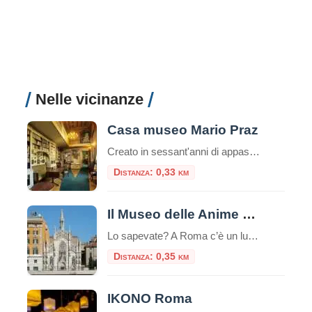
Nelle vicinanze
Casa museo Mario Praz
Creato in sessant'anni di appassionato collezionismo da Mario Praz (Roma 1896-1982) anglista e critico di levatura internazionale, al Casa Museo Mario Praz si presenta come una dimora nobiliare del secolo XIX. Mario Praz - pescatore, scrittore e
Distanza: 0,33 km
Il Museo delle Anime del Purgatorio
Lo sapevate? A Roma c’è un luogo unico e inquietante: il Museo delle Anime del Purgatorio. Il museo delle anime del Purgatorio è un’esposizione di documenti e testimonianze allestita in un locale adiacente alla sacrestia della piccola chiesa neogotica del Sacro Cuore del Suffragio a Roma. Tali documenti proverebbero l’esistenza del Purgatorio. La chiesa del […]
Distanza: 0,35 km
IKONO Roma