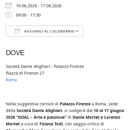
10.06.2026 - 17.06.2026
09:00 - 17:30
AGGIUNGI AL CALENDARIO
Download ICS
Google Calendar
iCalendar
Office 365
Outlook Live
DOVE
Società Dante Alighieri - Palazzo Firenze
Piazza di Firenze 27
Roma
Nella suggestiva cornice di
Palazzo Firenze
a Roma, sede
della
Società Dante Alighieri
, si svolgerà dal
10 al 17 giugno
2026 “GOAL – Arte e passione”
di
Dante Mortet e Lorenzo
Mortet
a cura di
Tiziana Todi
, con saggio critico di