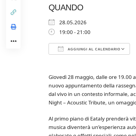
QUANDO
28.05.2026
19:00 - 21:00
AGGIUNGI AL CALENDARIO
Download ICS
Google Calendar
iCalendar
Office 365
Outloo
Giovedì 28 maggio, dalle ore 19.00 al
nuovo appuntamento della rassegna I C
dal vivo in un contesto informale, a
Night – Acoustic Tribute, un omaggi
Al primo piano di Eataly prenderà vit
musica diventerà un’esperienza aut
elaborate o effetti speciali: come nell