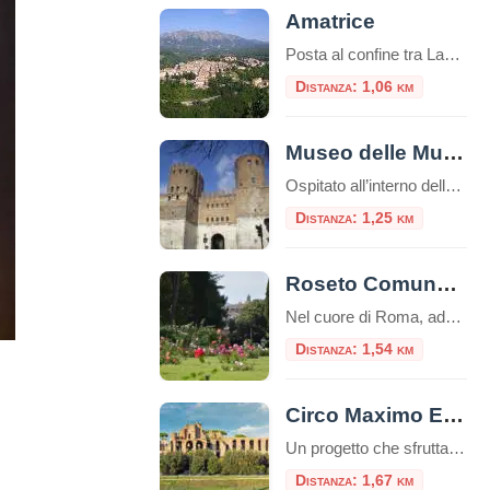
Amatrice
Posta al confine tra Lazio e Abruzzo, si trova Amatrice (955 s.l.m.). Il territorio si articola in un altipiano centrale, tra i 900 e i 1000 metri, ospitante il lago Scandarello e le numerose frazioni che le fanno da contorno.
Distanza: 1,06 km
Museo delle Mura – Porta San Sebastiano
Ospitato all’interno della Porta San Sebastiano delle mura Aureliane, il Museo delle Mura è stato realizzato nel 1990 ed offre ai visitatori un itinerario didattico che ripercorre la storia delle fortificazioni della città, dall’età regia e re
Distanza: 1,25 km
Roseto Comunale di Roma
Nel cuore di Roma, adagiato sulle dolci pendici del colle Aventino, si nasconde un gioiello di rara bellezza: il Roseto Comunale. Lontano dal trambusto del centro, questo incantevole giardino offre una vista mozzafiato che spazia dal Circo Massimo ai resti del Palatino, regalando un’esperienza sensoriale unica tra i profumi e i colori di oltre mille […]
Distanza: 1,54 km
Circo Maximo Experience, l’età imperiale rivive con la realtà virtuale
Un progetto che sfrutta la realtà virtuale e aumentata per trasportare i viaggiatori nel vivo dell’età imperiale: Circo Maximo Experience è una delle proposte più interessanti da trovare nella Capitale, un’occasione per visitare l’area attraversandone le diverse fasi storiche. Ecco come funziona la visita e quali sono i costi. Nuove opportunità per il turismo con […]
Distanza: 1,67 km