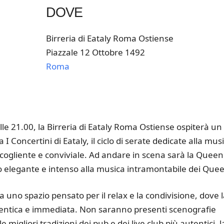
DOVE
Birreria di Eataly Roma Ostiense
Piazzale 12 Ottobre 1492
Roma
k Live
le 21.00, la Birreria di Eataly Roma Ostiense ospiterà un
oncertini di Eataly, il ciclo di serate dedicate alla mus
ccogliente e conviviale. Ad andare in scena sarà la Queen
o elegante e intenso alla musica intramontabile dei Que
a uno spazio pensato per il relax e la condivisione, dove 
entica e immediata. Non saranno presenti scenografie
e migliori tradizioni dei pub e dei live club più autentici, l