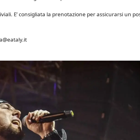
viviali. E’ consigliata la prenotazione per assicurarsi un po
a@eataly.it