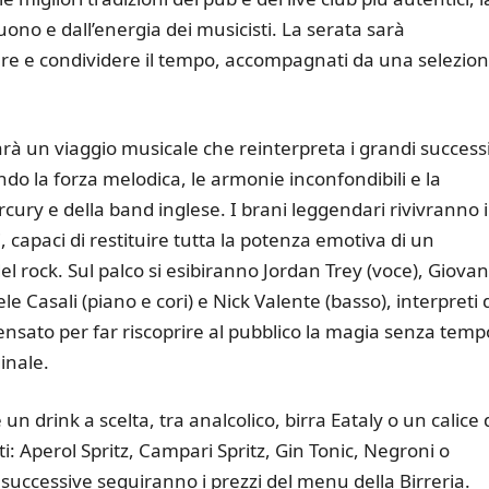
ono e dall’energia dei musicisti. La serata sarà
tare e condividere il tempo, accompagnati da una selezio
rà un viaggio musicale che reinterpreta i grandi success
do la forza melodica, le armonie inconfondibili e la
rcury e della band inglese. I brani leggendari rivivranno 
, capaci di restituire tutta la potenza emotiva di un
el rock. Sul palco si esibiranno Jordan Trey (voce), Giovan
e Casali (piano e cori) e Nick Valente (basso), interpreti 
ensato per far riscoprire al pubblico la magia senza temp
inale.
un drink a scelta, tra analcolico, birra Eataly o un calice 
i: Aperol Spritz, Campari Spritz, Gin Tonic, Negroni o
uccessive seguiranno i prezzi del menu della Birreria.