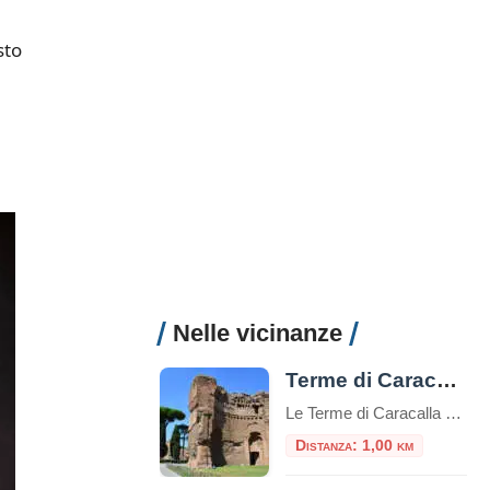
sto
Nelle vicinanze
Terme di Caracalla
Le Terme di Caracalla sono uno dei siti archeologici più importanti e impressionanti di Roma, Italia.Queste terme furono costruite durante il regno dell’imperatore romano Caracalla, il cui nome è associato al loro nome.La costruzione delle Terme di Caracalla iniziò nel 212 d.C. e fu completata nel 216 d.C. durante i regni degli imperatori Settimio Severo […]
Distanza: 1,00 km