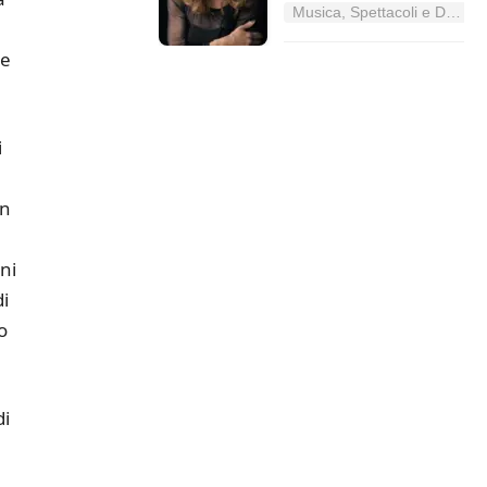
Musica, Spettacoli e Danza nel Lazio
ne
i
in
ni
di
o
di