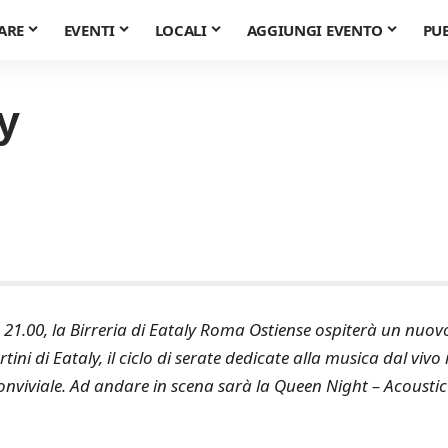
ARE
EVENTI
LOCALI
AGGIUNGI EVENTO
PU
y
e 21.00, la Birreria di Eataly Roma Ostiense ospiterà un nuov
i di Eataly, il ciclo di serate dedicate alla musica dal vivo 
onviviale. Ad andare in scena sarà la Queen Night – Acoustic