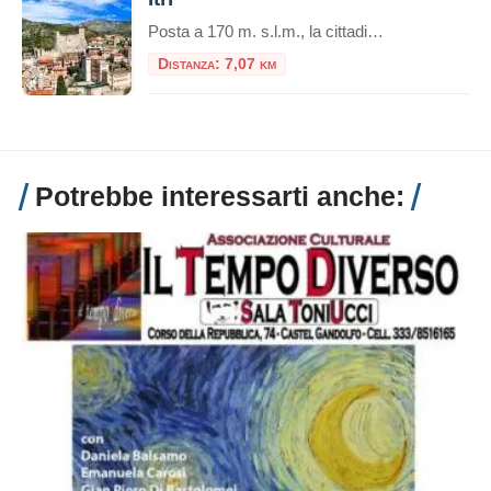
Posta a 170 m. s.l.m., la cittadina di Itri sorge in una caratteristica vallata tra le falde occidentali dei monti Aurunci (passo di San Donato), a soli 8 km dalla costa. Castello di Itri Si trova lungo il percorso della via Appia, tra Fondi (co
Distanza: 7,07 km
Potrebbe interessarti anche: