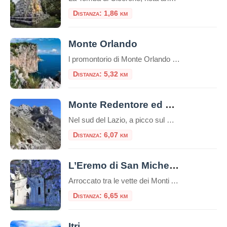
Distanza: 1,86 km
Monte Orlando
l promontorio di Monte Orlando (171 m) è il prolungamento verso il mare del sistema montuoso degli Aurunci, costituito quasi esclusivamente da calcari meso-cenozoici (190-25 milioni di anni). Nell’area del parco si rinvengono molti fenomeni caratteristici di questi territori come terre rosse, falesie, faglie, grotte, rocce stratificate. In alcuni punti possiamo osservare della terra di […]
Distanza: 5,32 km
Monte Redentore ed Eremo di San Michele
Nel sud del Lazio, a picco sul Golfo di Gaeta, si erge il Monte Redentore, una delle cime più suggestive e panoramiche dei Monti Aurunci. A 1252 metri di altitudine, questa montagna, che in realtà è una spalla del più imponente Monte Altino, offre un’esperienza indimenticabile che unisce trekking, spiritualità e paesaggi mozzafiato, rendendola una […]
Distanza: 6,07 km
L’Eremo di San Michele a Formia: tra storia, natura e mistero
Arroccato tra le vette dei Monti Aurunci, l’Eremo di San Michele a Formia è un luogo di rara bellezza e profonda spiritualità. Questo antico santuario rupestre, scavato nella roccia, rappresenta una meta suggestiva sia per gli amanti della natura che per i pellegrini alla ricerca di un luogo di raccoglimento. Il panorama mozzafiato che si […]
Distanza: 6,65 km
Itri