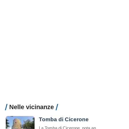
Nelle vicinanze
Tomba di Cicerone
La Tomba di Cicerone, nota anche come Mausoleo di Cicerone o Sepolcro di Cicerone in italiano, è il luogo di sepoltura del famoso oratore e filosofo romano Marco Tullio Cicerone.Cicerone è noto per essere stato uno degli oratori più influenti della Roma antica e una figura di spicco nella politica romana durante gli ultimi anni […]