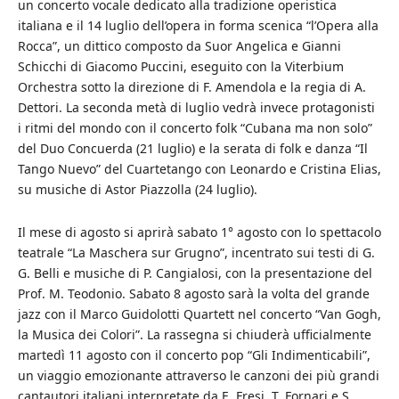
un concerto vocale dedicato alla tradizione operistica
italiana e il 14 luglio dell’opera in forma scenica “l’Opera alla
Rocca”, un dittico composto da Suor Angelica e Gianni
Schicchi di Giacomo Puccini, eseguito con la Viterbium
Orchestra sotto la direzione di F. Amendola e la regia di A.
Dettori. La seconda metà di luglio vedrà invece protagonisti
i ritmi del mondo con il concerto folk “Cubana ma non solo”
del Duo Concuerda (21 luglio) e la serata di folk e danza “Il
Tango Nuevo” del Cuartetango con Leonardo e Cristina Elias,
su musiche di Astor Piazzolla (24 luglio).
Il mese di agosto si aprirà sabato 1° agosto con lo spettacolo
teatrale “La Maschera sur Grugno”, incentrato sui testi di G.
G. Belli e musiche di P. Cangialosi, con la presentazione del
Prof. M. Teodonio. Sabato 8 agosto sarà la volta del grande
jazz con il Marco Guidolotti Quartett nel concerto “Van Gogh,
la Musica dei Colori”. La rassegna si chiuderà ufficialmente
martedì 11 agosto con il concerto pop “Gli Indimenticabili”,
un viaggio emozionante attraverso le canzoni dei più grandi
cantautori italiani interpretate da E. Fresi, T. Fornari e S.