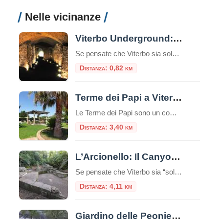
Nelle vicinanze
Viterbo Underground: alla scoperta di un mondo sotterraneo
Se pensate che Viterbo sia solo una città di piazze storiche, chiese medievali e terme curative, preparatevi a scoprire una faccia segreta della città: il suo sottosuolo, ricco di misteri, leggende e storia dimenticata. Viterbo, infatti, non è solo la “Città dei Papi” – ma è anche una delle città italiane che custodisce un labirinto […]
Distanza: 0,82 km
Terme dei Papi a Viterbo
Le Terme dei Papi sono un complesso termale situato nella città di Viterbo, nel Lazio.Queste terme sono conosciute per la loro storia antica e la reputazione di offrire benefici per la salute e il benessere. Storia e Origine delle Terme dei Papi Le Terme dei Papi hanno una lunga storia che risale all’epoca romana.Il nome […]
Distanza: 3,40 km
L’Arcionello: Il Canyon Segreto alle Porte di Viterbo
Se pensate che Viterbo sia “solo” il Palazzo dei Papi e le terme, preparatevi a una sorpresa. A pochi passi dalle mura medievali della città, un cuneo di verde selvaggio si insinua verso il cuore della Tuscia: è la Riserva Naturale Regionale della Valle dell’Arcionello. Per un turista, scoprire l’Arcionello è come trovare un passaggio […]
Distanza: 4,11 km
Giardino delle Peonie – Centro Botanico Moutan