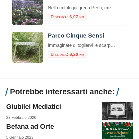
Nella mitologia greca Peon, medico degli dei e allievo di Esculapio, curò Plutone da una ferita usando proprio radici di peonia. Il dio, per ringraziarlo, donò a Peon l’immortalità trasformandolo in un fiore: la peonia. Il Centro Botanico Moutan Il giardino del Centro Botanico Moutan è rinomato per la sua collezione di peonie di origine […]
Distanza: 6,07 km
Parco Cinque Sensi
Immaginate di togliervi le scarpe, abbandonare per qualche ora lo smartphone e immergervi completamente nella natura, riscoprendo il mondo attraverso il tatto, l’udito, l’olfatto, la vista e persino il gusto. Non è la descrizione di un sogno, ma l’esperienza reale che vi attende al Parco Cinque Sensi di Vitorchiano, un’oasi unica nel cuore della Tuscia […]
Distanza: 6,20 km
Potrebbe interessarti anche:
Giubilei Mediatici
23 Febbraio 2026
Befana ad Orte
5 Gennaio 2023