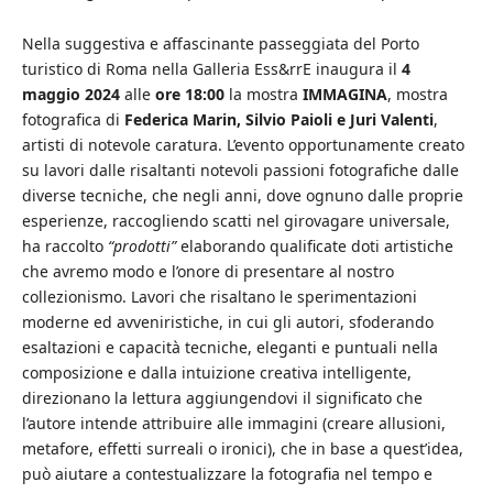
Nella suggestiva e affascinante passeggiata del Porto
turistico di Roma nella Galleria Ess&rrE inaugura il
4
maggio 2024
alle
ore 18:00
la mostra
IMMAGINA
, mostra
fotografica di
Federica Marin, Silvio Paioli e Juri Valenti
,
artisti di notevole caratura. L’evento opportunamente creato
su lavori dalle risaltanti notevoli passioni fotografiche dalle
diverse tecniche, che negli anni, dove ognuno dalle proprie
esperienze, raccogliendo scatti nel girovagare universale,
ha raccolto
“prodotti”
elaborando qualificate doti artistiche
che avremo modo e l’onore di presentare al nostro
collezionismo. Lavori che risaltano le sperimentazioni
moderne ed avveniristiche, in cui gli autori, sfoderando
esaltazioni e capacità tecniche, eleganti e puntuali nella
composizione e dalla intuizione creativa intelligente,
direzionano la lettura aggiungendovi il significato che
l’autore intende attribuire alle immagini (creare allusioni,
metafore, effetti surreali o ironici), che in base a quest’idea,
può aiutare a contestualizzare la fotografia nel tempo e