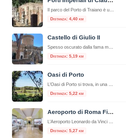
Porti Imperiali di Claudio e Traiano
Il parco del Porto di Traiano è un paesaggio di grandissimo valore culturale e naturale, in cui i resti dell’antico impianto portuale si legano al patrimonio arboreo e agli specchi d’acqua, in una unità armonica resa suggestiva dalle tracce del tempo
Distanza: 4,40 km
Castello di Giulio II
Spesso oscurato dalla fama mondiale dei vicini scavi archeologici romani, il Castello di Giulio II è una gemma rinascimentale che merita assolutamente una visita. Situato nel cuore del pittoresco borgo medievale di Ostia Antica, questa fortezza racconta una storia di papi guerrieri, dazi doganali e un fiume che ha cambiato corso. Se cercate una gita […]
Distanza: 5,19 km
Oasi di Porto
L’Oasi di Porto si trova, in una suggestiva cornice naturale, alla foce del Tevere, nei pressi di Fiumicino e si estende intorno all’antico Porto di Traiano, costruito nel II secolo d.C. sul preesistente Porto di Claudio. L’elemento caratterizzante è il lago, l’antico bacino portuale fatto costruire dall’imperatore Traiano (98 – 117 d.C.), in sostituzione del […]
Distanza: 5,22 km
Aeroporto di Roma Fiumicino: esposte tre sculture etrusche di inestimabile valore
L’Aeroporto Leonardo da Vinci di Fiumicino aggiunge un nuovo tassello al suo percorso di valorizzazione culturale con l’inaugurazione dell’esposizione “Etruschi per l’eternità”, una mostra che celebra la raffinatezza della civiltà etrusca attraverso tre sculture provenienti dalle collezioni del Museo Nazionale Etrusco di Villa Giulia. Questo progetto rappresenta una straordinaria opportunità per migliaia di passeggeri, che possono immergersi […]
Distanza: 5,27 km