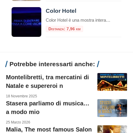
Color Hotel
Color Hotel è una mostra interattiva permanente composta da 11 sale tematiche che prende le sembianze di un hotel incantevole! Una sorprendente area interattiva permanente dedicata al gioco e al puro divertimento. E’ ospitato negli spazi di The Wow Side Shopping Centre (ex Parco Leonardo) a Fiumicino. Al confine tra realtà e sogno, questo spazio di 4.000 mq, custodisce al suo interno incredibili sorprese […]
Distanza: 7,96 km
Potrebbe interessarti anche:
Montelibretti, tra mercatini di
Natale e supereroi n
18 Novembre 2025
Stasera parliamo di musica…
a modo mio
25 Marzo 2026
Malia, The most famous Salon