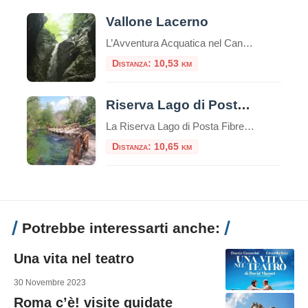
Vallone Lacerno
L’Avventura Acquatica nel Canyon Segreto della Ciociaria A pochi passi dal pittoresco borgo di Campoli Appennino (Frosinone), celebre come il “Paese dell’Orso e del Tartufo”, si cela uno degli spettacoli naturali più emozionanti del Lazio: il Vallone Lacerno. Questa profonda fenditura carsica, incastonata nella fascia di protezione esterna del Parco Nazionale d’Abruzzo, Lazio e Molise […]
Distanza: 10,53 km
Riserva Lago di Posta Fibreno
La Riserva Lago di Posta Fibreno, o semplicemente Lago di Posta Fibreno, è una riserva naturale situata nella regione del Lazio, in Italia. Si trova nelle vicinanze del comune di Posta Fibreno, nella provincia di Frosinone. Il lago è di origine carsica e si estende su una superficie di circa 0,3 chilometri quadrati.È alimentato da […]
Distanza: 10,65 km
Potrebbe interessarti anche:
Una vita nel teatro
30 Novembre 2023
Roma c’è! visite guidate