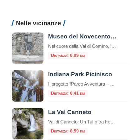
Nelle vicinanze
Museo del Novecento e della Shoah: un viaggio nella memoria
Nel cuore della Val di Comino, incastonato tra le montagne del Basso Lazio e a breve distanza dal Parco Nazionale d’Abruzzo, Lazio e Molise, sorge un luogo che è al contempo un monito, un archivio e un abbraccio: il Museo del Novecento e della Shoah di San Donato Val di Comino. Questo spazio non è […]
Distanza: 0,09 km
Indiana Park Picinisco
Il progetto “Parco Avventura – educativo”, è rivolto a tutto il pubblico interessato ad interagire in modo originale con la natura, in quanto esso rappresenta un’occasione di divertimento a diretto contatto con la natura offrendo inoltre co
Distanza: 8,41 km
La Val Canneto
Val di Canneto: Un Tuffo tra Fede e Natura nel Cuore del Lazio Incastonata come una gemma preziosa nel Parco Nazionale d’Abruzzo, Lazio e Molise, la Val di Canneto, nel territorio di Settefrati, è una meta che sa unire in modo sublime la spiritualità di un luogo sacro al fascino selvaggio e incontaminato della natura […]
Distanza: 8,59 km